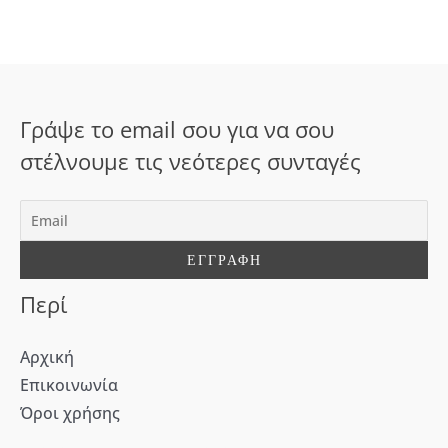
ή
τ
η
σ
Γράψε το email σου για να σου
η
στέλνουμε τις νεότερες συνταγές
γ
ι
α
:
Περί
Αρχική
Επικοινωνία
Όροι χρήσης