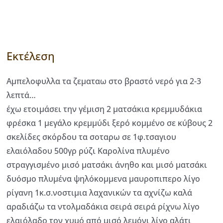
Εκτέλεση
Αμπελοφυλλα τα ζεματαω στο βραστό νερό για 2-3
λεπτά…
έχω ετοιμάσει την γέμιση 2 ματσάκια κρεμμυδάκια
φρέσκα 1 μεγάλο κρεμμύδι ξερό κομμένο σε κύβους 2
σκελίδες σκόρδου τα σοταρω σε 1φ.τσαγιου
ελαιόλαδου 500γρ ρύζι Καρολίνα πλυμένο
στραγγισμένο μισό ματσάκι άνηθο και μισό ματσάκι
δυόσμο πλυμένα ψηλόκομμενα μαυροπιπερο λίγο
ρίγανη 1κ.σ.νοστιμια λαχανικών τα αχνίζω καλά
αραδιάζω τα ντολμαδάκια σειρά σειρά ρίχνω λίγο
ελαιόλαδο τον χυμό από μισό λεμόνι λίγο αλάτι