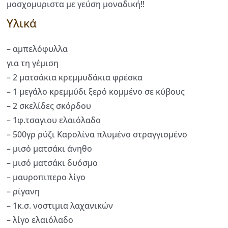
μοσχομυριστα με γεύση μοναδική!!
Υλικά
– αμπελόφυλλα
για τη γέμιση
– 2 ματσάκια κρεμμυδάκια φρέσκα
– 1 μεγάλο κρεμμύδι ξερό κομμένο σε κύβους
– 2 σκελίδες σκόρδου
– 1φ.τσαγιου ελαιόλαδο
– 500γρ ρύζι Καρολίνα πλυμένο στραγγισμένο
– μισό ματσάκι άνηθο
– μισό ματσάκι δυόσμο
– μαυροπιπερο λίγο
– ρίγανη
– 1κ.σ. νοστιμια λαχανικών
– λίγο ελαιόλαδο