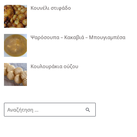
Κουνέλι στιφάδο
Ψαρόσουπα – Κακαβιά – Μπουγιαμπέσα
Κουλουράκια ούζου
Α
ν
α
ζ