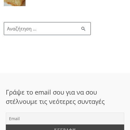
Α
ν
α
ζ
ή
τ
η
σ
Γράψε το email σου για να σου
η
στέλνουμε τις νεότερες συνταγές
γ
ι
α