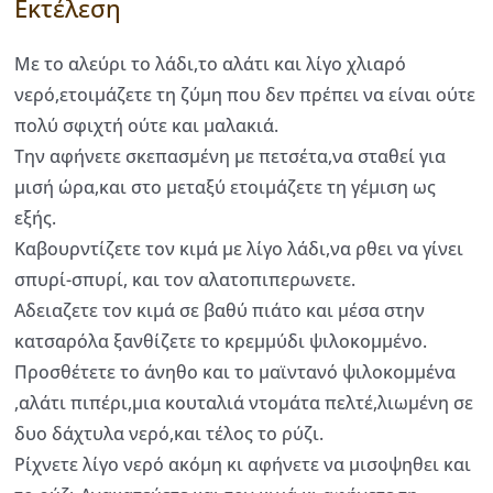
Εκτέλεση
Με το αλεύρι το λάδι,το αλάτι και λίγο χλιαρό
νερό,ετοιμάζετε τη ζύμη που δεν πρέπει να είναι ούτε
πολύ σφιχτή ούτε και μαλακιά.
Την αφήνετε σκεπασμένη με πετσέτα,να σταθεί για
μισή ώρα,και στο μεταξύ ετοιμάζετε τη γέμιση ως
εξής.
Καβουρντίζετε τον κιμά με λίγο λάδι,να ρθει να γίνει
σπυρί-σπυρί, και τον αλατοπιπερωνετε.
Αδειαζετε τον κιμά σε βαθύ πιάτο και μέσα στην
κατσαρόλα ξανθίζετε το κρεμμύδι ψιλοκομμένο.
Προσθέτετε το άνηθο και το μαϊντανό ψιλοκομμένα
,αλάτι πιπέρι,μια κουταλιά ντομάτα πελτέ,λιωμένη σε
δυο δάχτυλα νερό,και τέλος το ρύζι.
Ρίχνετε λίγο νερό ακόμη κι αφήνετε να μισοψηθει και