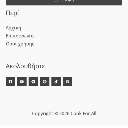
:
Περί
Αρχική
Επικοινωνία
Όροι χρήσης
[WD_Button id=9609] [WD_Button id=9612]
Ακολουθήστε
Copyright © 2026 Cook For All