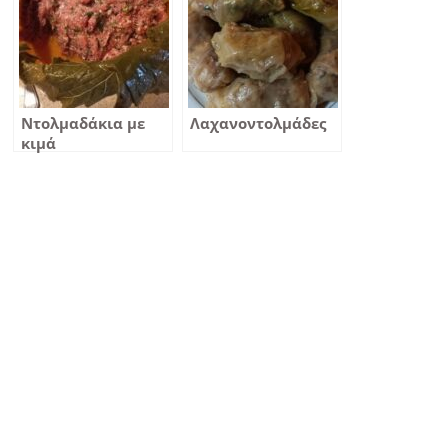
Ντολμαδάκια με
Λαχανοντολμάδες
κιμά