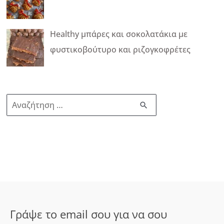
Healthy μπάρες και σοκολατάκια με
φυστικοβούτυρο και ριζογκοφρέτες
Α
ν
α
ζ
ή
τ
η
σ
Γράψε το email σου για να σου