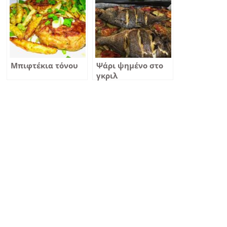
Μπιφτέκια τόνου
Ψάρι ψημένο στο
γκριλ