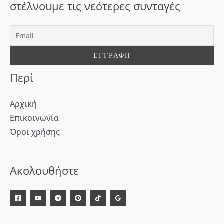
η
στέλνουμε τις νεότερες συνταγές
γ
ι
α
:
Περί
Αρχική
Επικοινωνία
Όροι χρήσης
[WD_Button id=9609] [WD_Button id=9612]
Ακολουθήστε