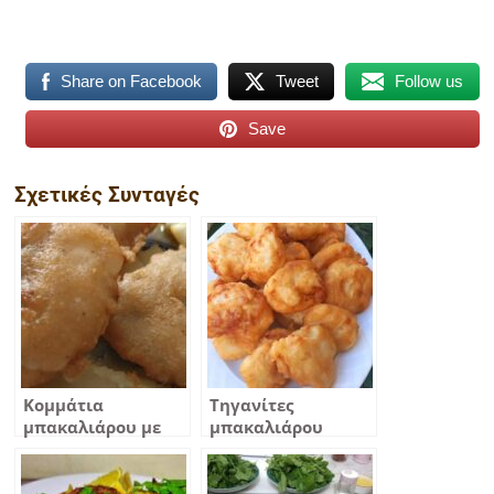
Share on Facebook
Tweet
Follow us
Save
Σχετικές Συνταγές
Κομμάτια
Τηγανίτες
μπακαλιάρου με
μπακαλιάρου
κουρκούτι