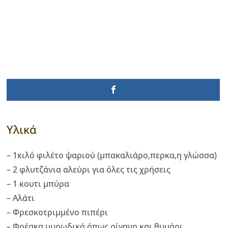
Υλικά
– 1κιλό φιλέτο ψαριού (μπακαλιάρο,περκα,η γλώσσα)
– 2 φλυτζάνια αλεύρι για όλες τις χρήσεις
– 1 κουτι μπύρα
– Αλάτι
– Φρεσκοτριμμένο πιπέρι
– Φρέσκα μυρωδικά όπως ρίγανη και θυμάρι