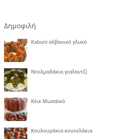
Δημοφιλή
Κabuni αλβανικό γλυκό
Ντολμαδάκια γιαλαντζί
Κέικ Μωσαϊκό
Κουλουράκια κουνελάκια