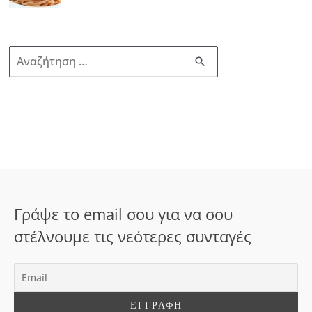
Α
ν
α
ζ
ή
τ
η
σ
Γράψε το email σου για να σου
η
στέλνουμε τις νεότερες συνταγές
γ
ι
α