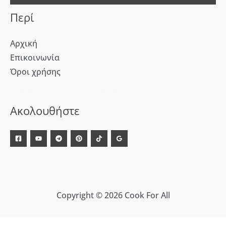
:
Περί
Αρχική
Επικοινωνία
Όροι χρήσης
[WD_Button id=9609] [WD_Button id=9612]
Ακολουθήστε
Copyright © 2026 Cook For All