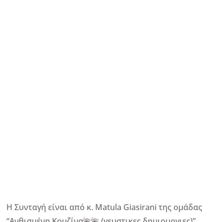
Η Συνταγή είναι από κ. Matula Giasirani της ομάδας
“Ανθισμένη Κουζίνα🌺🌺 (γευστικες δημιουργιες)”.