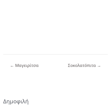
Πλοήγηση
←
Μαγειρίτσα
Σοκολατόπιτα
→
άρθρων
Δημοφιλή