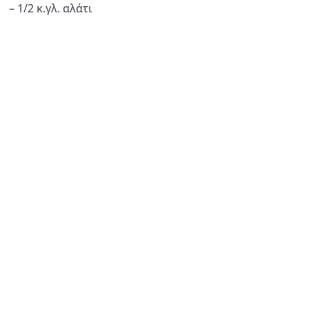
– 1/2 κ.γλ. αλάτι