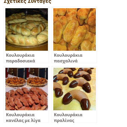
Σχετικές Συνταγές
Κουλουράκια
Κουλουράκια
παραδοσιακά
πασχαλινά
Σμύρνης
Κουλουράκια
Κουλουράκια
κανέλας με λίγα
πραλίνας
υλικά – νηστίσιμα
φουντουκιού