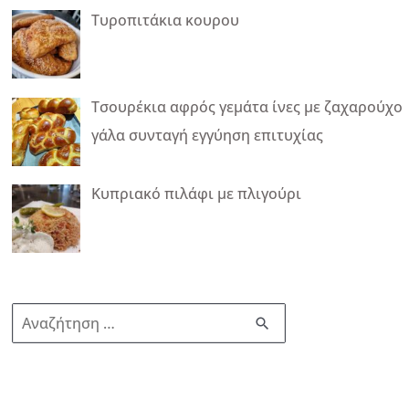
Τυροπιτάκια κουρου
Τσουρέκια αφρός γεμάτα ίνες με ζαχαρούχο
γάλα συνταγή εγγύηση επιτυχίας
Κυπριακό πιλάφι με πλιγούρι
Α
ν
α
ζ