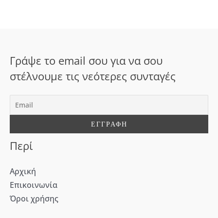
ή
τ
η
σ
Γράψε το email σου για να σου
η
στέλνουμε τις νεότερες συνταγές
γ
ι
α
:
Περί
Αρχική
Επικοινωνία
Όροι χρήσης
[WD_Button id=9609] [WD_Button id=9612]