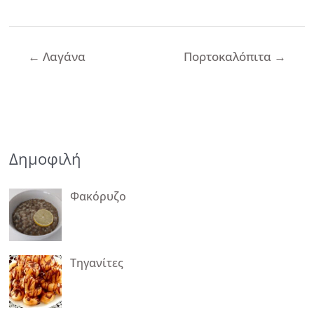
Πλοήγηση
←
Λαγάνα
Πορτοκαλόπιτα
→
άρθρων
Δημοφιλή
Φακόρυζο
Τηγανίτες