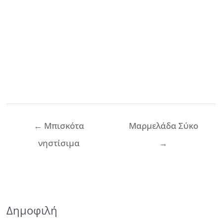
Πλοήγηση
←
Μπισκότα
Μαρμελάδα Σύκο
άρθρων
νηστίσιμα
→
Δημοφιλή