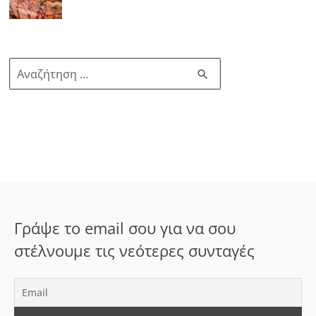
Α
ν
α
ζ
ή
τ
η
σ
Γράψε το email σου για να σου
η
στέλνουμε τις νεότερες συνταγές
γ
ι
α