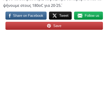
ψήνουμε στους 180οC για 20΄-25΄.
Share on Facebook
Tweet
Follow us
Save