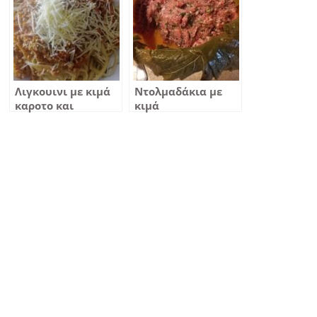
Λιγκουινι με κιμά
Ντολμαδάκια με
καροτο και
κιμά
κεφαλοτυρι