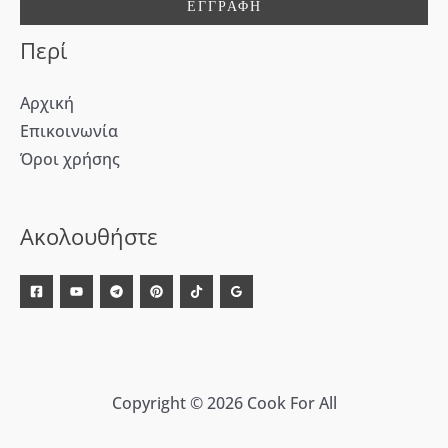
:
Περί
Αρχική
Επικοινωνία
Όροι χρήσης
[WD_Button id=9609] [WD_Button id=9612]
Ακολουθήστε
Copyright © 2026 Cook For All