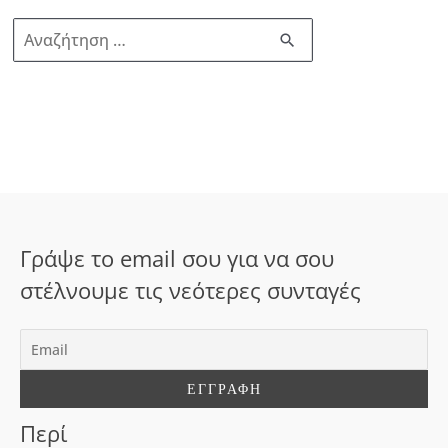
Α
ν
α
ζ
ή
τ
η
σ
Γράψε το email σου για να σου
η
στέλνουμε τις νεότερες συνταγές
γ
ι
α
:
Περί