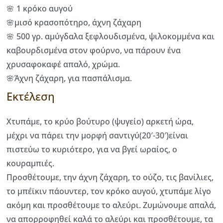
🌸 1 κρόκο αυγού
🌸μισό κρασοπότηρο, άχνη ζάχαρη
🌸 500 γρ. αμύγδαλα ξεφλουδισμένα, ψιλοκομμένα και
καβουρδισμένα στον φούρνο, να πάρουν ένα
χρυσαφοκαφέ απαλό, χρώμα.
🌸Άχνη ζάχαρη, για πασπάλισμα.
Εκτέλεση
Χτυπάμε, το κρύο βούτυρο (ψυγείο) αρκετή ώρα,
μέχρι να πάρει την μορφή σαντιγύ(20′-30′)είναι
πιστεύω το κυριότερο, για να βγεί ωραίος, ο
κουραμπιές.
Προσθέτουμε, την άχνη ζάχαρη, το ούζο, τις βανίλιες,
το μπέϊκιν πάουντερ, τον κρόκο αυγού, χτυπάμε λίγο
ακόμη και προσθέτουμε το αλεύρι. Ζυμώνουμε απαλά,
να απορροφηθεί καλά το αλεύρι και προσθέτουμε, τα