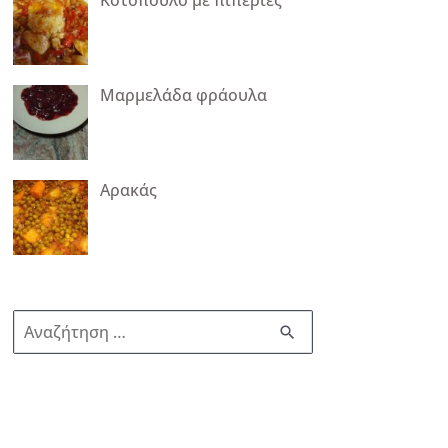
Μαρμελάδα φράουλα
Αρακάς
Α
ν
α
ζ