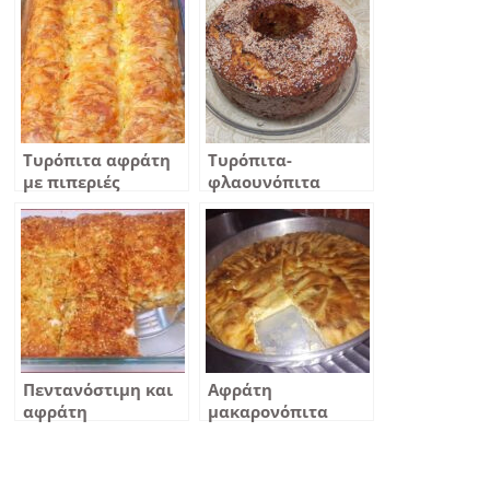
Τυρόπιτα αφράτη
Τυρόπιτα-
με πιπεριές
φλαουνόπιτα
αφράτη και
μυρωδάτη
Πεντανόστιμη και
Αφράτη
αφράτη
μακαρονόπιτα
κολοκυθοτυρόπιτα
χωρίς φύλλο και
χωρίς αλεύρι