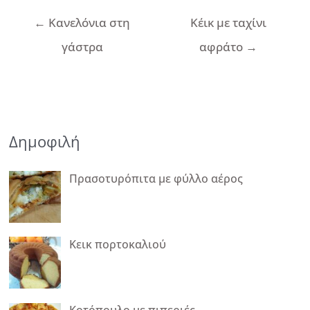
Πλοήγηση
←
Κανελόνια στη
Κέικ με ταχίνι
άρθρων
γάστρα
αφράτο
→
Δημοφιλή
Πρασοτυρόπιτα με φύλλο αέρος
Κεικ πορτοκαλιού
Κοτόπουλο με πιπεριές