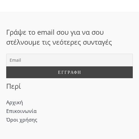
ή
τ
η
σ
Γράψε το email σου για να σου
η
στέλνουμε τις νεότερες συνταγές
γ
ι
α
:
Περί
Αρχική
Επικοινωνία
Όροι χρήσης
[WD_Button id=9609] [WD_Button id=9612]