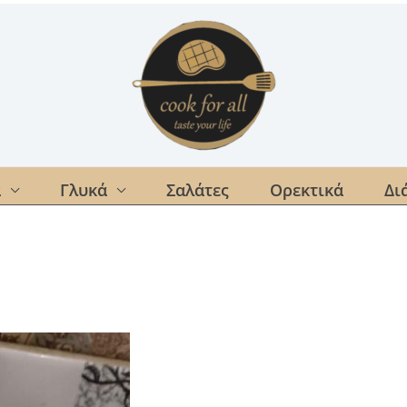
α
Γλυκά
Σαλάτες
Ορεκτικά
Δι