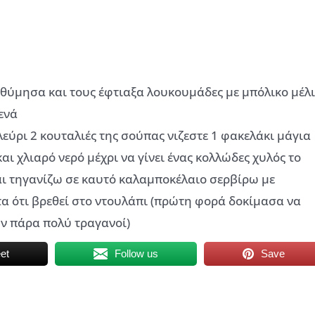
θύμησα και τους έφτιαξα λουκουμάδες με μπόλικο μέλι
ενά
εύρι 2 κουταλιές της σούπας νιζεστε 1 φακελάκι μάγια
αι χλιαρό νερό μέχρι να γίνει ένας κολλώδες χυλός το
αι τηγανίζω σε καυτό καλαμποκέλαιο σερβίρω με
ντα ότι βρεθεί στο ντουλάπι (πρώτη φορά δοκίμασα να
υν πάρα πολύ τραγανοί)
et
Follow us
Save