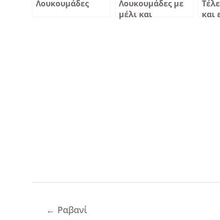
Λουκουμάδες
Λουκουμάδες με
Τέλε
μέλι και
και 
μερεντα!!!!
λου
Πλοήγηση
←
Ραβανί