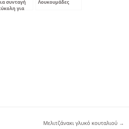
ια συνταγή
Λουκουμάδες
εύκολη για
κουμάδες
Μελιτζάνακι γλυκό κουταλιού
→