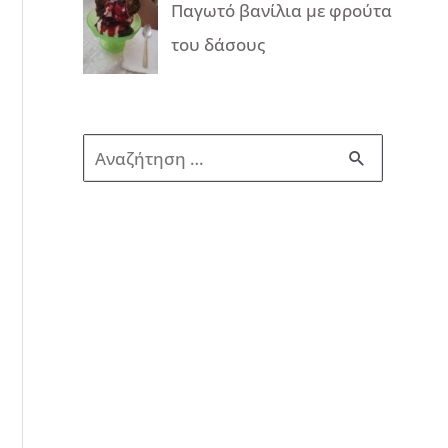
Παγωτό βανίλια με φρούτα
του δάσους
Α
ν
α
ζ
ή
τ
η
σ
η