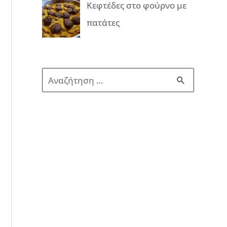
Κεφτέδες στο φούρνο με
πατάτες
Α
ν
α
ζ
ή
τ
η
σ
η