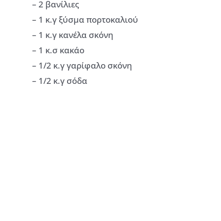
– 2 βανίλιες
– 1 κ.γ ξύσμα πορτοκαλιού
– 1 κ.γ κανέλα σκόνη
– 1 κ.σ κακάο
– 1/2 κ.γ γαρίφαλο σκόνη
– 1/2 κ.γ σόδα