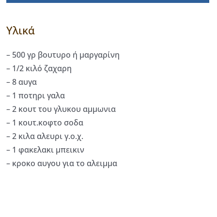
Υλικά
– 500 γρ βουτυρο ή μαργαρίνη
– 1/2 κιλό ζαχαρη
– 8 αυγα
– 1 ποτηρι γαλα
– 2 κουτ του γλυκου αμμωνια
– 1 κουτ.κοφτο σοδα
– 2 κιλα αλευρι γ.ο.χ.
– 1 φακελακι μπεικιν
– κροκο αυγου για το αλειμμα