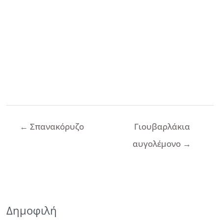
Πλοήγηση
←
Σπανακόρυζο
Γιουβαρλάκια
άρθρων
αυγολέμονο
→
Δημοφιλή