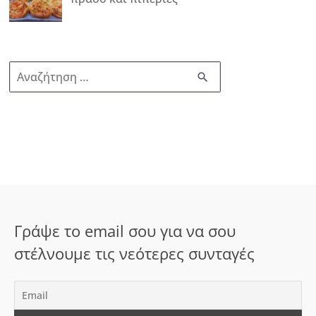
Α
ν
α
ζ
ή
τ
η
σ
Γράψε το email σου για να σου
η
στέλνουμε τις νεότερες συνταγές
γ
ι
α