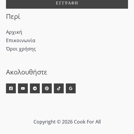
:
Περί
Αρχική
Επικοινωνία
Όροι χρήσης
[WD_Button id=9609] [WD_Button id=9612]
Ακολουθήστε
Copyright © 2026 Cook For All