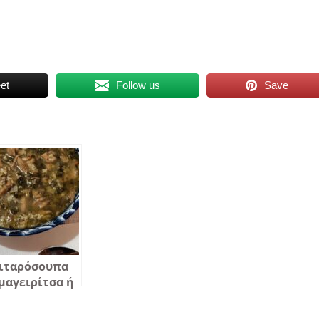
et
Follow us
Save
ιταρόσουπα
μαγειρίτσα ή
ιτάρια
ασέ –