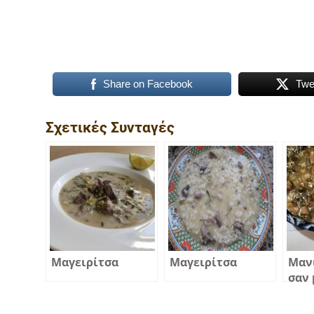
Share on Facebook
Twe
Σχετικές Συνταγές
Μαγειρίτσα
Μαγειρίτσα
Μαν
σαν 
μαν
φρικ