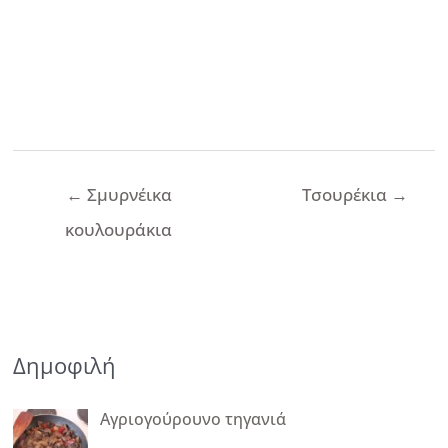
Πλοήγηση
←
Σμυρνέικα
Τσουρέκια
→
άρθρων
κουλουράκια
Δημοφιλή
Αγριογούρουνο τηγανιά