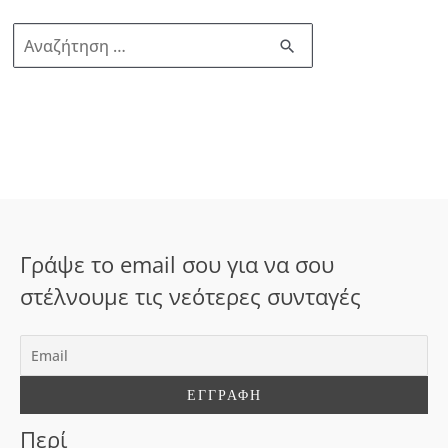
Α
ν
α
ζ
ή
τ
η
σ
Γράψε το email σου για να σου
η
στέλνουμε τις νεότερες συνταγές
γ
ι
α
:
Περί