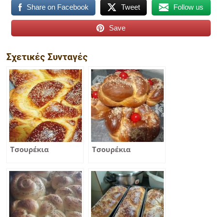
Share on Facebook
Tweet
Follow us
Save
Σχετικές Συνταγές
Τσουρέκια
Τσουρέκια