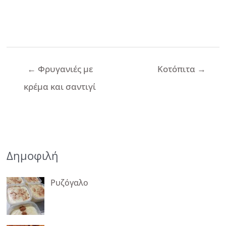
Πλοήγηση
←
Φρυγανιές με
Κοτόπιτα
→
άρθρων
κρέμα και σαντιγί
Δημοφιλή
Ρυζόγαλο