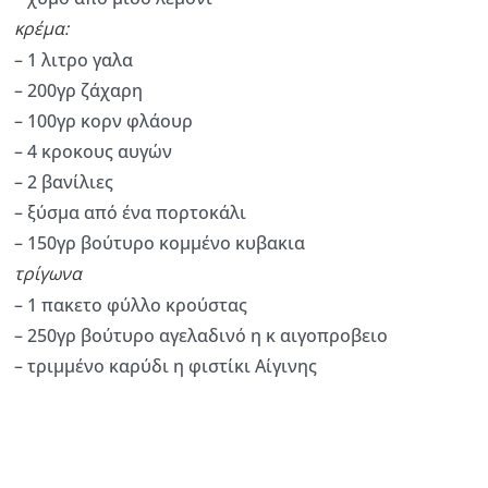
κρέμα:
– 1 λιτρο γαλα
– 200γρ ζάχαρη
– 100γρ κορν φλάουρ
– 4 κροκους αυγών
– 2 βανίλιες
– ξύσμα από ένα πορτοκάλι
– 150γρ βούτυρο κομμένο κυβακια
τρίγωνα
– 1 πακετο φύλλο κρούστας
– 250γρ βούτυρο αγελαδινό η κ αιγοπροβειο
– τριμμένο καρύδι η φιστίκι Αίγινης