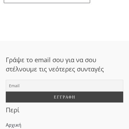
ν
α
ζ
ή
τ
η
σ
Γράψε το email σου για να σου
η
στέλνουμε τις νεότερες συνταγές
γ
ι
α
:
Περί
Αρχική