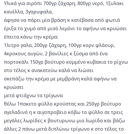
Υλικά για σιρόπι 700γρ ζάχαρη, 800γρ νερό, 1ξυλακι
κανέλλα, 3γαρυφαλα,
άφησα να πάρει μία βράση κ κατέβασα από φωτιά
έριξα το χυμό από μισό λεμόνι το αφήνω να κρυώσει
έπειτα κάνω την κρέμα:
1λιτρο γαλα, 200γρ ζάχαρη, 100γρ κορν φλάουρ,
4κροκους αυγών, 2 βανίλιες κ ξύσμα από ένα
πορτοκάλι 150γρ βούτυρο κομμένο κυβακια το ρίχνω
στο τέλος κ ανακατεύω καλά να λιώσει
σκεπάζω την κρέμα με μεμβράνη καλά αφήνω να
κρυώσει
μετά φτιάχνω τα τρίγωνα
θέλω 1πακετο φύλλο κρούστας και 250γρ βούτυρο
αγελαδινό η κ αιγοπροβειο κόβω το φύλλο σε τρεις
μεγάλες λωρίδες κ βουτυρωνω μια λωρίδα και βάζω
άλλες 2 πάνω μετά διπλώνω τρίγωνο κ στο τέλος το