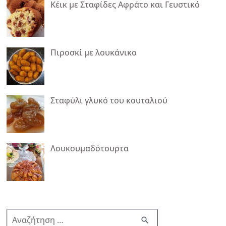
Κέικ με Σταφίδες Αφράτο και Γευστικό
Πιροσκί με λουκάνικο
Σταφύλι γλυκό του κουταλιού
Λουκουμαδότουρτα
Α