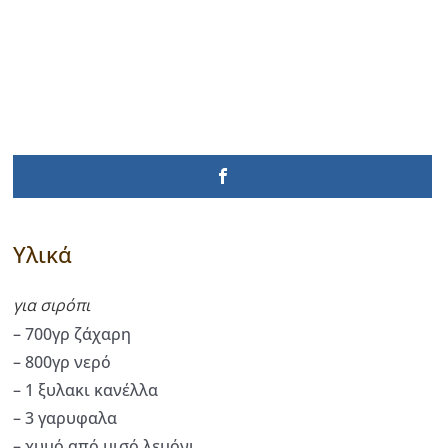
Υλικά
για σιρόπι
– 700γρ ζάχαρη
– 800γρ νερό
– 1 ξυλακι κανέλλα
– 3 γαρυφαλα
– χυμό από μισό λεμόνι