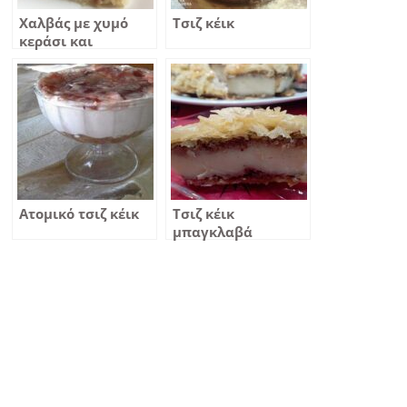
Χαλβάς με χυμό
Τσιζ κέικ
κεράσι και
μαρμελάδα κεράσι
Ατομικό τσιζ κέικ
Τσιζ κέικ
μπαγκλαβά