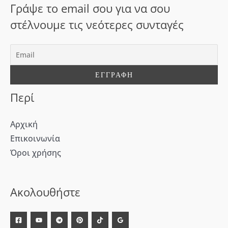
σ
Γράψε το email σου για να σου
η
στέλνουμε τις νεότερες συνταγές
γ
ι
α
:
Περί
Αρχική
Επικοινωνία
Όροι χρήσης
[WD_Button id=9609] [WD_Button id=9612]
Ακολουθήστε