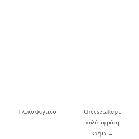
Πλοήγηση
←
Γλυκό ψυγείου
Cheesecake με
άρθρων
πολύ αφράτη
κρέμα
→