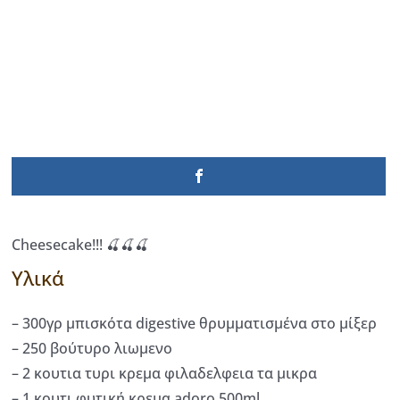
Cheesecake!!! 🍒🍒🍒
Υλικά
– 300γρ μπισκότα digestive θρυμματισμένα στο μίξερ
– 250 βούτυρο λιωμενο
– 2 κουτια τυρι κρεμα φιλαδελφεια τα μικρα
– 1 κουτι φυτική κρεμα adoro 500ml