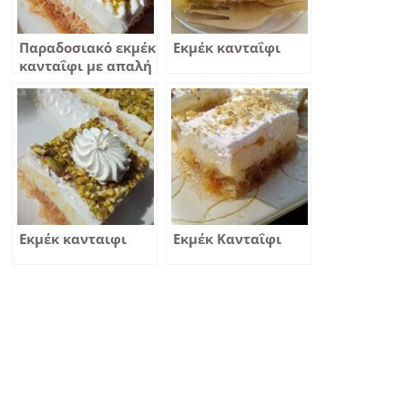
Παραδοσιακό εκμέκ
Εκμέκ κανταΐφι
κανταΐφι με απαλή
κρέμα και σαντιγί
Εκμέκ κανταιφι
Εκμέκ Κανταΐφι