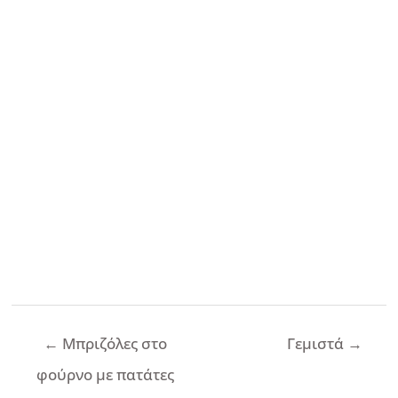
Πλοήγηση
←
Μπριζόλες στο
Γεμιστά
→
άρθρων
φούρνο με πατάτες