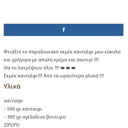
Φτιάξτε το παραδοσιακό εκμέκ κανταΐφι μου εύκολα
και γρήγορα με απαλή κρέμα και σαντιγί !!!!
Θα το λατρέψουν όλοι !!!! ❤️ ❤️ ❤️
Εκμέκ κανταΐφι!!!! Από τα ωραιότερα γλυκά !!!!
Υλικά
κανταΐφι
– 500 γρ κανταιφι
– 300 γρ αγελαδινο βουτυρο
ΣΙΡΟΠΙ: