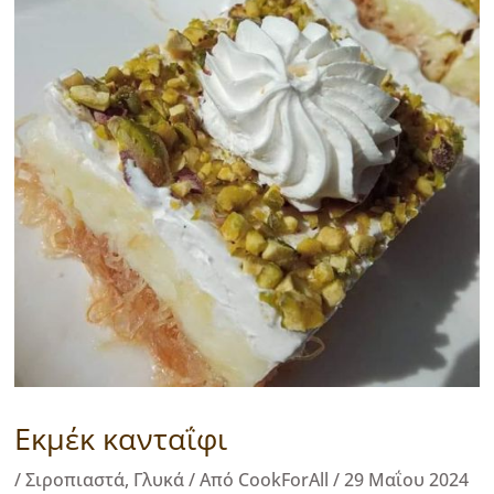
Εκμέκ κανταΐφι
/
Σιροπιαστά
,
Γλυκά
/ Από
CookForAll
/
29 Μαΐου 2024