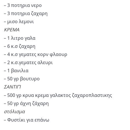
– 3 ποτηρια νερο
– 3 ποτηρια ζαχαρη
– μισο λεμονι
ΚΡΕΜΑ
– 1 λιτρο γαλα
– 6 κ.σ ζαχαρη
– 4 κ.σ γεματες κορν φλαουρ
– 2 κ.σ.γεματες αλευρι
– 1 βανιλια
– 50 γρ βουτυρο
ΣΑΝΤΙΓΊ
– 500 γρ κρυα κρεμα γαλακτος ζαχαροπλαστικης
– 50 γρ άχνη ζάχαρη
στόλισμα
– Φυστίκι για επάνω