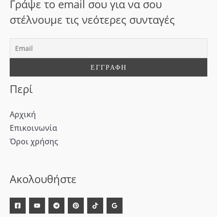
Γράψε το email σου για να σου
η
στέλνουμε τις νεότερες συνταγές
γ
ι
α
:
Περί
Αρχική
Επικοινωνία
Όροι χρήσης
[WD_Button id=9609] [WD_Button id=9612]
Ακολουθήστε