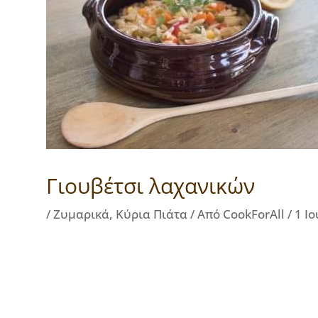
Γιουβέτσι λαχανικών
/
Ζυμαρικά
,
Κύρια Πιάτα
/ Από
CookForAll
/
1 Ι