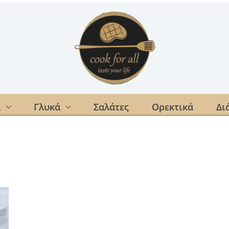
α
Γλυκά
Σαλάτες
Ορεκτικά
Δι