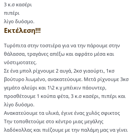
3 κ.σ κασέρι
πιπέρι
λίγο δυόσμο.
Εκτέλεση!!!
Τυρόπιτα στην τοστιέρα για να την πάρουμε στην
θάλασσα, τραγάνες απέξω και αφράτο μέσα και
νόστιμοτατες.
Σε ένα μπολ ρίχνουμε 2 αυγά, 2κσ γιαούρτι, 1κσ
βούτυρο λιωμένο, ανακατεύουμε. Μετά ρίχνουμε 3κσ
γεμάτο αλεύρι και 1\2 κ.γ μπέικιν πάουντερ,
προσθέτουμε 1 κούπα φέτα, 3 κ.σ κασέρι, πιπέρι και
λίγο δυόσμο.
Ανακατεύουμε τα υλικά, έγινε ένας χυλός σφικτος
Την τοποθετούμε στο κέντρο μιας μεγάλης
λαδόκολλας και πιέζουμε με την παλάμη μας να γίνει