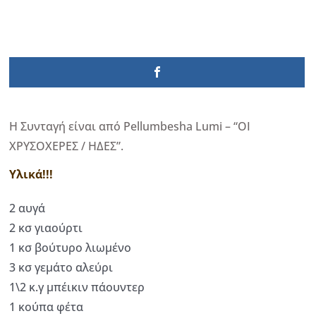
Η Συνταγή είναι από Pellumbesha Lumi – “ΟΙ
ΧΡΥΣΟΧΕΡΕΣ / ΗΔΕΣ”.
Υλικά!!!
2 αυγά
2 κσ γιαούρτι
1 κσ βούτυρο λιωμένο
3 κσ γεμάτο αλεύρι
1\2 κ.γ μπέικιν πάουντερ
1 κούπα φέτα