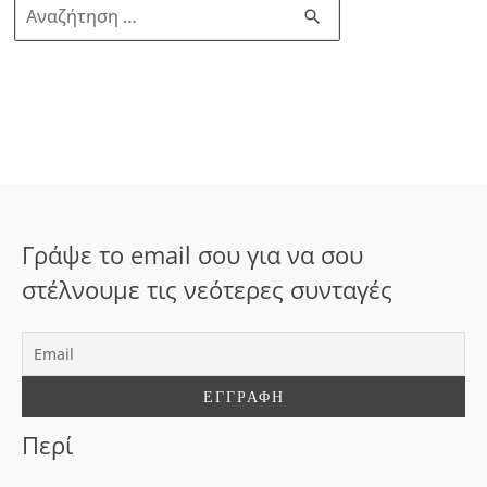
Α
ν
α
ζ
ή
τ
η
σ
Γράψε το email σου για να σου
η
στέλνουμε τις νεότερες συνταγές
γ
ι
α
:
Περί