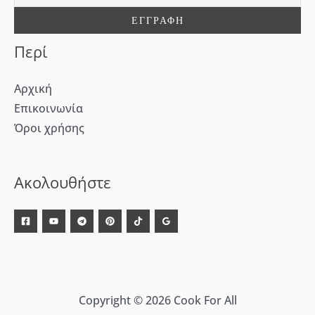
α
:
Περί
Αρχική
Επικοινωνία
Όροι χρήσης
[WD_Button id=9609] [WD_Button id=9612]
Ακολουθήστε
Copyright © 2026 Cook For All