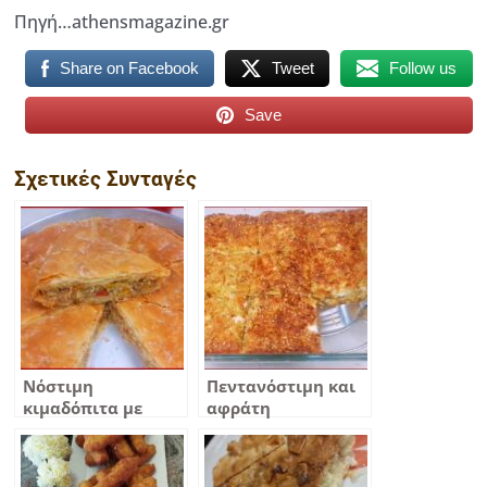
Πηγή…athensmagazine.gr
Share on Facebook
Tweet
Follow us
Save
Σχετικές Συνταγές
Νόστιμη
Πεντανόστιμη και
κιμαδόπιτα με
αφράτη
χειροποίητα
κολοκυθοτυρόπιτα
τραγανά φύλλα και
χωρίς φύλλο και
μία πεντανόστιμη
χωρίς αλεύρι