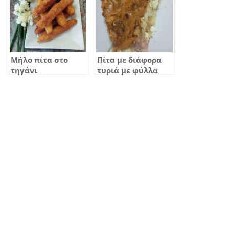
γέμιση με
ανάλαφρη γεύση
που δε λιγώνει
Μήλο πίτα στο
Πίτα με διάφορα
τηγάνι
τυριά με φύλλα
περεκ Ποντιακή