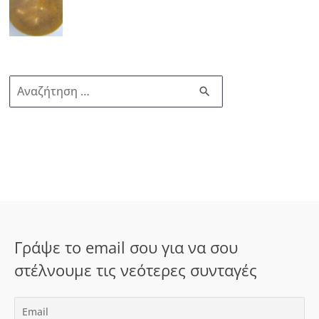
Α
ν
α
ζ
ή
τ
η
σ
Γράψε το email σου για να σου
η
στέλνουμε τις νεότερες συνταγές
γ
ι