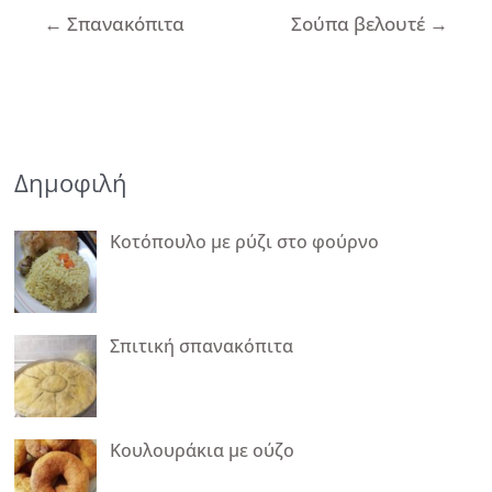
Πλοήγηση
←
Σπανακόπιτα
Σούπα βελουτέ
→
άρθρων
Δημοφιλή
Κοτόπουλο με ρύζι στο φούρνο
Σπιτική σπανακόπιτα
Κουλουράκια με ούζο