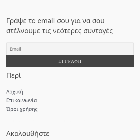
η
σ
Γράψε το email σου για να σου
η
στέλνουμε τις νεότερες συνταγές
γ
ι
α
:
Περί
Αρχική
Επικοινωνία
Όροι χρήσης
[WD_Button id=9609] [WD_Button id=9612]
Ακολουθήστε