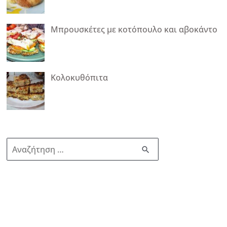
Μπρουσκέτες με κοτόπουλο και αβοκάντο
Κολοκυθόπιτα
Α
ν
α
ζ
ή
τ