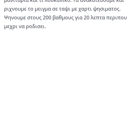
μανιταρια και τι λουκανικο. Τα ανακατευουμε και
ριχνουμε το μειγμα σε ταψι με χαρτι ψησιματος.
Ψηνουμε στους 200 βαθμους για 20 λεπτα περιπου
μεχρι να ροδισει.