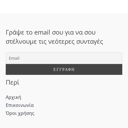
ή
τ
η
σ
Γράψε το email σου για να σου
η
στέλνουμε τις νεότερες συνταγές
γ
ι
α
:
Περί
Αρχική
Επικοινωνία
Όροι χρήσης
[WD_Button id=9609] [WD_Button id=9612]