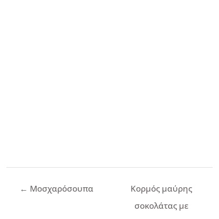
Πλοήγηση
←
Μοσχαρόσουπα
Κορμός μαύρης
άρθρων
σοκολάτας με