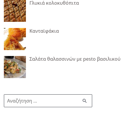
Γλυκιά κολοκυθόπιτα
Κανταϊφάκια
Σαλάτα θαλασσινών με pesto βασιλικού
Α
ν
α
ζ