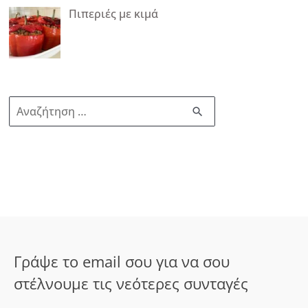
Πιπεριές με κιμά
Α
ν
α
ζ
ή
τ
η
σ
Γράψε το email σου για να σου
η
στέλνουμε τις νεότερες συνταγές
γ