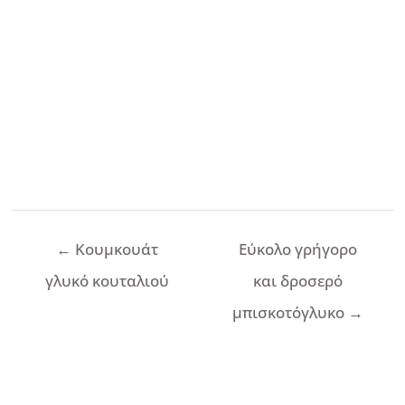
Πλοήγηση
←
Κουμκουάτ
Εύκολο γρήγορο
άρθρων
γλυκό κουταλιού
και δροσερό
μπισκοτόγλυκο
→