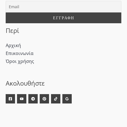
ι
α
:
Περί
Αρχική
Επικοινωνία
Όροι χρήσης
[WD_Button id=9609] [WD_Button id=9612]
Ακολουθήστε