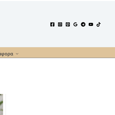
άφορα