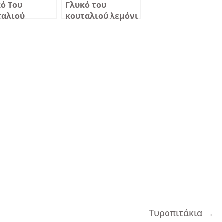
ό Του
Γλυκό του
ταλιού
κουταλιού λεμόνι
γαμόντο
Τυροπιτάκια
→