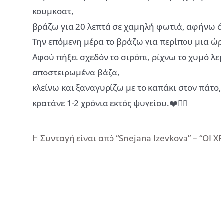
κουμκοατ,
βράζω για 20 λεπτά σε χαμηλή φωτιά, αφήνω ό
Την επόμενη μέρα το βράζω για περίπου μια ώ
Αφού πήξει σχεδόν το σιρόπι, ρίχνω το χυμό λ
αποστειρωμένα βάζα,
κλείνω και ξαναγυρίζω με το καπάκι στον πάτο,
κρατάνε 1-2 χρόνια εκτός ψυγείου.❤️👌🏻
Η Συνταγή είναι από “Snejana Izevkova” – “ΟΙ 