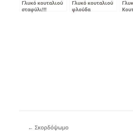
Γλυκό κουταλιού
Γλυκό κουταλιού
Γλυκ
σταφύλι!!!
φλούδα
Κου
πορτοκάλι
Περ
Πλοήγηση
←
Σκορδόψωμο