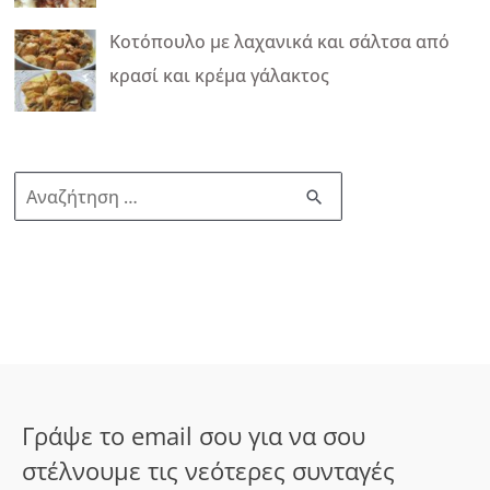
Κοτόπουλο με λαχανικά και σάλτσα από
κρασί και κρέμα γάλακτος
Α
ν
α
ζ
ή
τ
η
σ
Γράψε το email σου για να σου
η
στέλνουμε τις νεότερες συνταγές