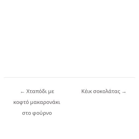
Πλοήγηση
←
Χταπόδι με
Κέικ σοκολάτας
→
άρθρων
κοφτό μακαρονάκι
στο φούρνο