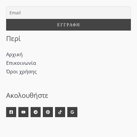
γ
ι
α
:
Περί
Αρχική
Επικοινωνία
Όροι χρήσης
[WD_Button id=9609] [WD_Button id=9612]
Ακολουθήστε