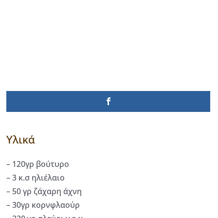
Υλικά
– 120γρ βούτυρο
– 3 κ.σ ηλιέλαιο
– 50 γρ ζάχαρη άχνη
– 30γρ κορνφλαούρ