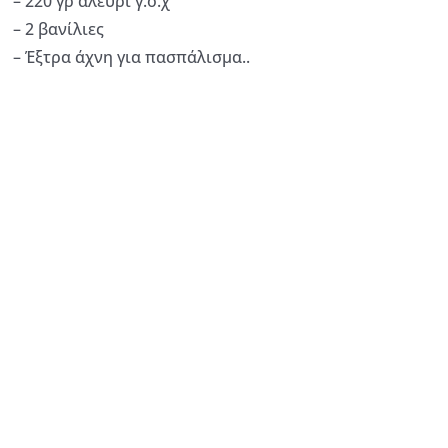
– 220 γρ αλεύρι γ.ο.χ
– 2 βανίλιες
– Έξτρα άχνη για πασπάλισμα..