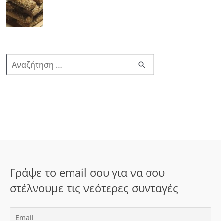
Α
ν
α
ζ
ή
τ
η
σ
Γράψε το email σου για να σου
η
στέλνουμε τις νεότερες συνταγές
γ
ι