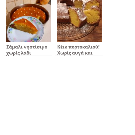
λιβανέζικο γλυκό
(χωρίς λάδι)
Σάμαλι νηστίσιμο
Κέικ πορτοκαλιού!
χωρίς λάδι
Χωρίς αυγά και
χωρίς βούτυρο!