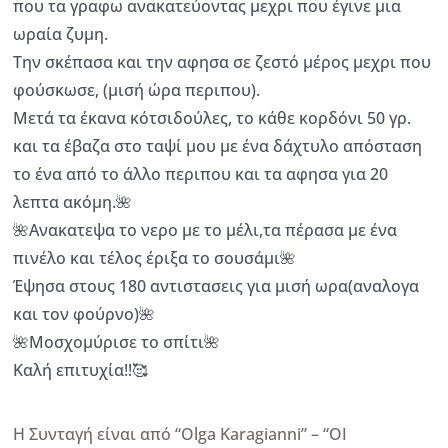
που τα γραφω ανακατεύοντας μεχρι που έγινε μια
ωραία ζυμη.
Την σκέπασα και την αφησα σε ζεστό μέρος μεχρι που
φούσκωσε, (μισή ώρα περιπου).
Μετά τα έκανα κότσιδούλες, το κάθε κορδόνι 50 γρ.
και τα έβαζα στο ταψί μου με ένα δάχτυλο απόσταση
το ένα από το άλλο περιπου και τα αφησα για 20
λεπτα ακόμη.🌺
🌺Ανακατεψα το νερο με το μέλι,τα πέρασα με ένα
πινέλο και τέλος έριξα το σουσάμι🌺
Έψησα στους 180 αντιστασεις για μισή ωρα(αναλογα
και τον φούρνο)🌺
🌺Μοσχομύρισε το σπίτι🌺
Καλή επιτυχία!!🥰
Η Συνταγή είναι από “Olga Karagianni” – “ΟΙ