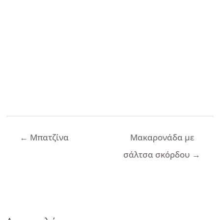
Πλοήγηση
←
Μπατζίνα
Μακαρονάδα με
άρθρων
σάλτσα σκόρδου
→