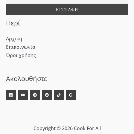
α
:
Περί
Αρχική
Επικοινωνία
Όροι χρήσης
[WD_Button id=9609] [WD_Button id=9612]
Ακολουθήστε
Copyright © 2026 Cook For All