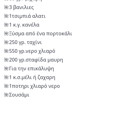
🌺3 βανιλιες
🌺1τσιμπιά αλατι
🌺1 κ.γ. κανέλα
🌺Ξύσμα από ένα πορτοκάλι
🌺250 γρ. ταχίνι
🌺550 γρ.νερο χλιαρό
🌺200 γρ.σταφίδα μαυρη
🌺Για την επικάλυψη
🌺1 κ.σ.μέλι ή ζαχαρη
🌺1ποτηρι χλιαρό νερο
🌺Σουσάμι