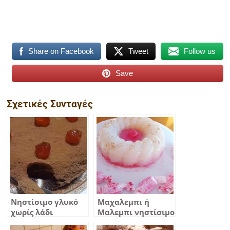
Share on Facebook
Tweet
Follow us
Save
Σχετικές Συνταγές
Νηστίσιμο γλυκό
Μαχαλεμπι ή
χωρίς λάδι
Μαλεμπι νηστίσιμο
παραδοσιακό