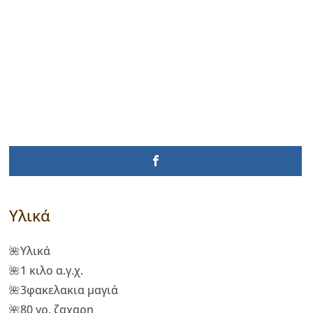
Υλικά
🌺Υλικά
🌺1 κιλο α.γ.χ.
🌺3φακελακια μαγιά
🌺80 γρ. ζαχαρη