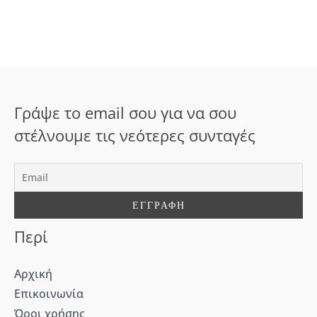
ζ
ή
τ
η
σ
Γράψε το email σου για να σου
η
στέλνουμε τις νεότερες συνταγές
γ
ι
α
:
Περί
Αρχική
Επικοινωνία
Όροι χρήσης