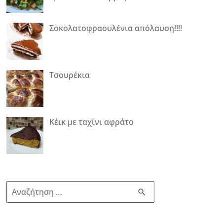
Σοκολατοφραουλένια απόλαυση!!!!
Τσουρέκια
Κέικ με ταχίνι αφράτο
Α
ν
α