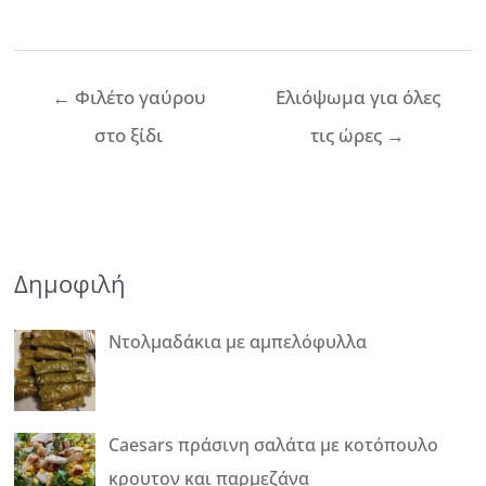
Πλοήγηση
←
Φιλέτο γαύρου
Ελιόψωμα για όλες
άρθρων
στο ξίδι
τις ώρες
→
Δημοφιλή
Ντολμαδάκια με αμπελόφυλλα
Caesars πράσινη σαλάτα με κοτόπουλο
κρουτον και παρμεζάνα