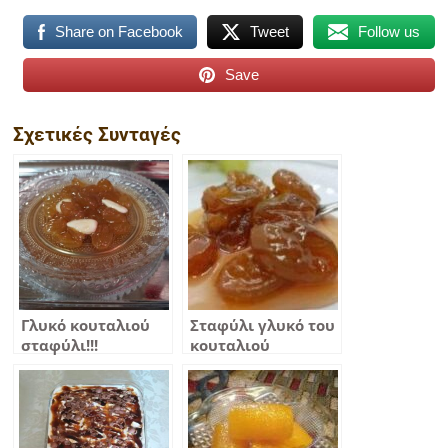
Share on Facebook
Tweet
Follow us
Save
Σχετικές Συνταγές
Γλυκό κουταλιού
Σταφύλι γλυκό του
σταφύλι!!!
κουταλιού