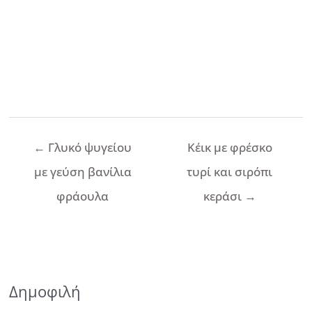
Πλοήγηση
←
Γλυκό ψυγείου
Κέικ με φρέσκο
άρθρων
με γεύση βανίλια
τυρί και σιρόπι
φράουλα
κεράσι
→
Δημοφιλή