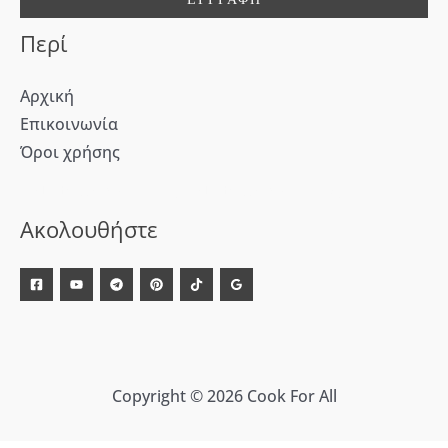
:
Περί
Αρχική
Επικοινωνία
Όροι χρήσης
[WD_Button id=9609] [WD_Button id=9612]
Ακολουθήστε
Copyright © 2026 Cook For All