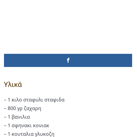
Υλικά
– 1 κιλο σταφυλι σταφιδα
– 800 γρ ζαχαρη
– 1 βανιλια
– 1 σφηνακι κονιακ
– 1 κουταλια γλυκοζη