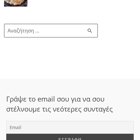
Α
ν
α
ζ
ή
τ
η
σ
Γράψε το email σου για να σου
η
στέλνουμε τις νεότερες συνταγές
γ
ι
α