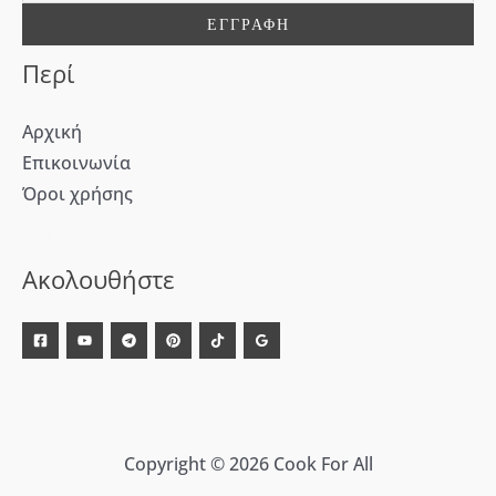
α
:
Περί
Αρχική
Επικοινωνία
Όροι χρήσης
[WD_Button id=9609] [WD_Button id=9612]
Ακολουθήστε
Copyright © 2026 Cook For All