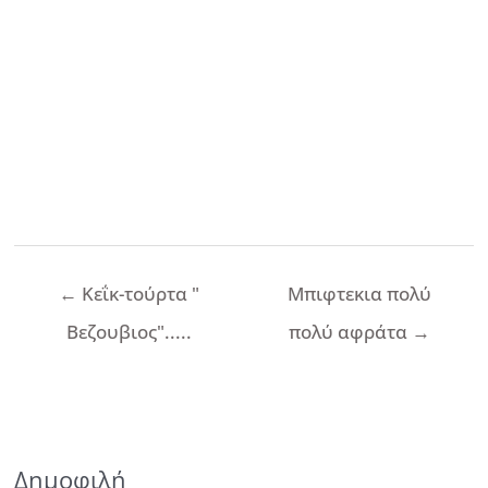
Πλοήγηση
←
Κεΐκ-τούρτα "
Μπιφτεκια πολύ
άρθρων
Βεζουβιος".....
πολύ αφράτα
→
Δημοφιλή