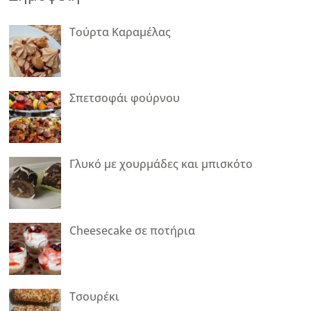
Τούρτα Καραμέλας
Σπετσοφάι φούρνου
Γλυκό με χουρμάδες και μπισκότο
Cheesecake σε ποτήρια
Τσουρέκι