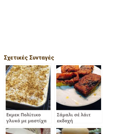
Σχετικές Συνταγές
Εκμεκ Πολίτικο
Σάμαλι σέ λάιτ
γλυκό με μαστίχα
εκδοχή
και τσουρέκι