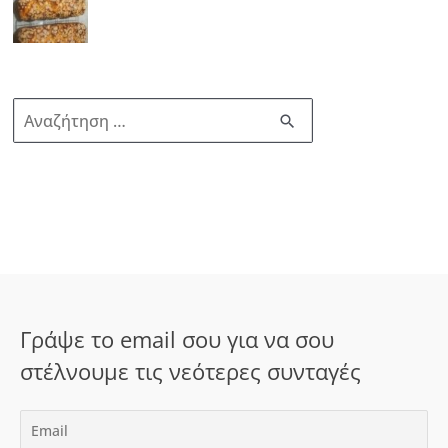
Α
ν
α
ζ
ή
τ
η
σ
Γράψε το email σου για να σου
η
στέλνουμε τις νεότερες συνταγές
γ
ι