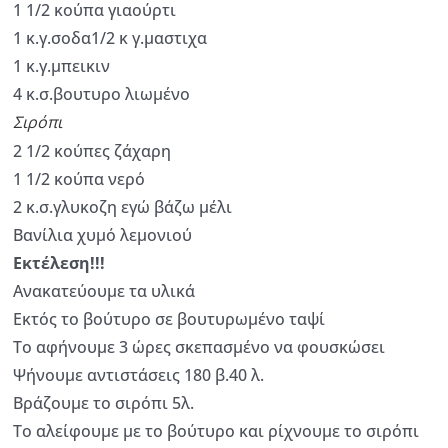
1 1/2 κούπα γιαούρτι
1 κ.γ.σοδα1/2 κ γ.μαστιχα
1 κ.γ.μπεικιν
4 κ.σ.βουτυρο λιωμένο
Σιρόπι
2 1/2 κούπες ζάχαρη
1 1/2 κούπα νερό
2 κ.σ.γλυκοζη εγώ βάζω μέλι
Βανίλια χυμό λεμονιού
Εκτέλεση!!!
Ανακατεύουμε τα υλικά
Εκτός το βούτυρο σε βουτυρωμένο ταψί
Το αφήνουμε 3 ώρες σκεπασμένο να φουσκώσει
Ψήνουμε αντιστάσεις 180 β.40 λ.
Βράζουμε το σιρόπι 5λ.
Το αλείφουμε με το βούτυρο και ρίχνουμε το σιρόπι