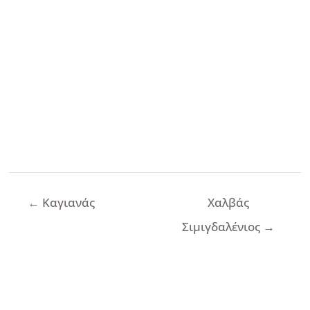
Πλοήγηση
←
Καγιανάς
Χαλβάς
άρθρων
Σιμιγδαλένιος
→