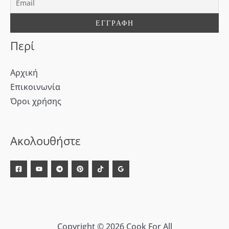
α
:
Περί
Αρχική
Επικοινωνία
Όροι χρήσης
[WD_Button id=9609] [WD_Button id=9612]
Ακολουθήστε
Copyright © 2026 Cook For All