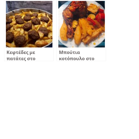
Κεφτέδες με
Μπούτια
πατάτες στο
κοτόπουλο στο
φούρνο
φούρνο με πατάτες
κολοκυθάκι
πράσινο και
πιπεριά Φλωρίνης