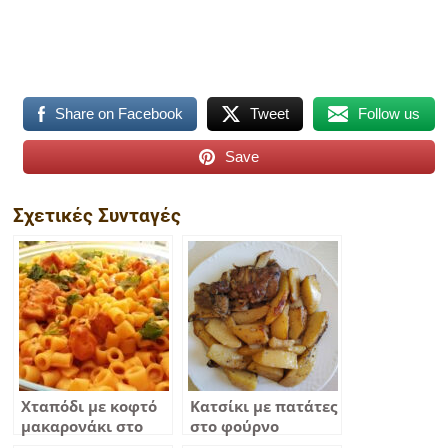
Share on Facebook
Tweet
Follow us
Save
Σχετικές Συνταγές
Χταπόδι με κοφτό
Κατσίκι με πατάτες
μακαρονάκι στο
στο φούρνο
φούρνο