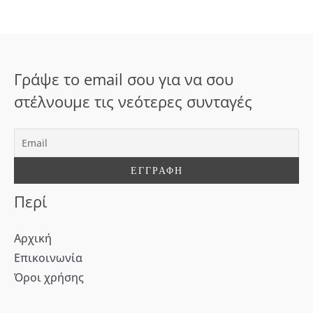
ή
τ
η
σ
Γράψε το email σου για να σου
η
στέλνουμε τις νεότερες συνταγές
γ
ι
α
:
Περί
Αρχική
Επικοινωνία
Όροι χρήσης
[WD_Button id=9609] [WD_Button id=9612]