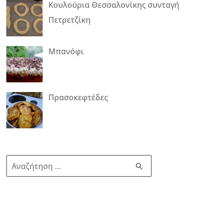
Κουλούρια Θεσσαλονίκης συνταγή
Πετρετζίκη
Μπανόφι
Πρασοκεφτέδες
Α
ν
α
ζ