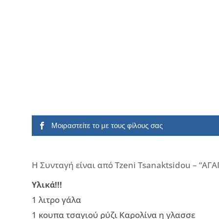
Μοιραστείτε το με τους φίλους σας
Η Συνταγή είναι από Tzeni Tsanaktsidou – “ΑΓ
Υλικά!!!
1 λιτρο γάλα
1 κουπα τσαγιού ρύζι Καρολίνα η γλασσε