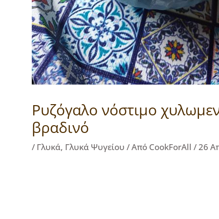
Ρυζόγαλο νόστιμο χυλωμεν
βραδινό
/
Γλυκά
,
Γλυκά Ψυγείου
/ Από
CookForAll
/
26 Α