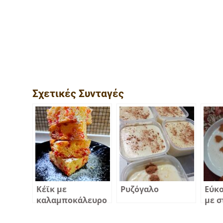
Σχετικές Συνταγές
Κέϊκ με
Ρυζόγαλο
Εύκ
καλαμποκάλευρο
με σ
ελαφρύ και
αφράτο