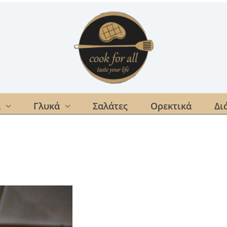
α
Γλυκά
Σαλάτες
Ορεκτικά
Δι