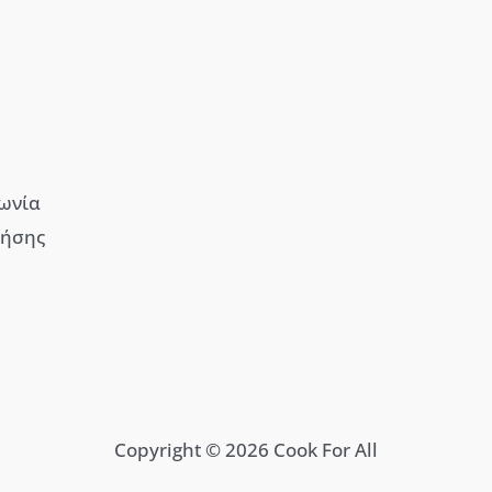
[WD_Button id=9609]
[WD_Button id=9612]
νωνία
ρήσης
Copyright © 2026 Cook For All