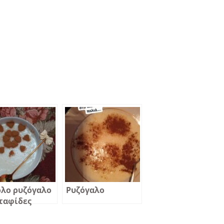
ολο ρυζόγαλο
Ρυζόγαλο
ταφίδες