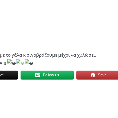
με το γάλα κ σιγοβράζουμε μέχρι να χυλώσει,
Α!!!
et
Follow us
Save