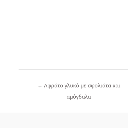
Πλοήγηση
←
Αφράτο γλυκό με σφολιάτα και
άρθρων
αμύγδαλα