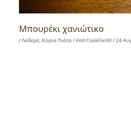
Mπουρέκι χανιώτικο
/
Λαδερά
,
Κύρια Πιάτα
/ Από
CookForAll
/
24 Αυ