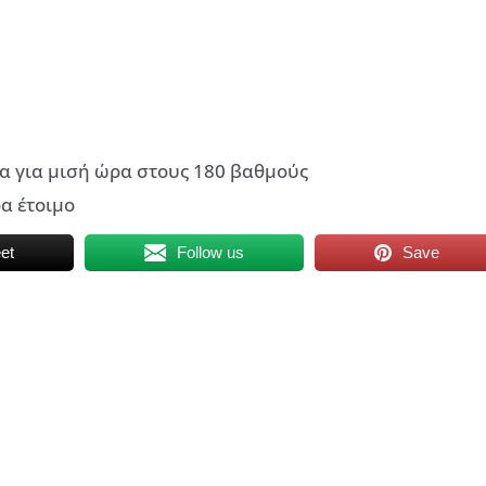
α για μισή ώρα στους 180 βαθμούς
α έτοιμο
et
Follow us
Save