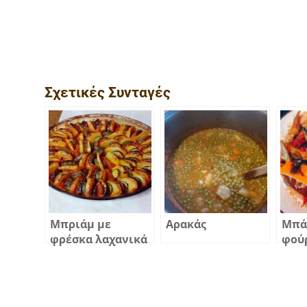
Σχετικές Συνταγές
Μπριάμ με
Αρακάς
Mπά
φρέσκα λαχανικά
φού
γεμάτο χρώμα και
γέυση!!!