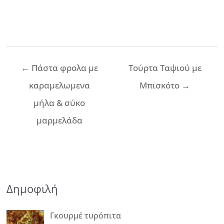
Πλοήγηση
←
Πάστα φρολα με
Τούρτα Ταψιού με
άρθρων
καραμελωμενα
Μπισκότο
→
μήλα & σύκο
μαρμελάδα
Δημοφιλή
Γκουρμέ τυρόπιτα