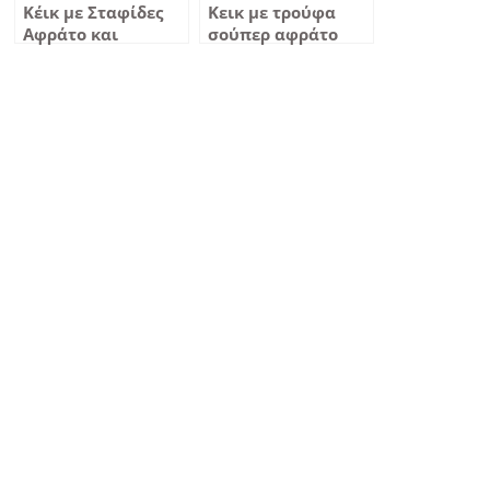
Κέικ με Σταφίδες
Κεικ με τρούφα
Αφράτο και
σούπερ αφράτο
Γευστικό