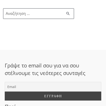
Α
ν
α
ζ
ή
τ
η
σ
Γράψε το email σου για να σου
η
στέλνουμε τις νεότερες συνταγές
γ
ι
α
: