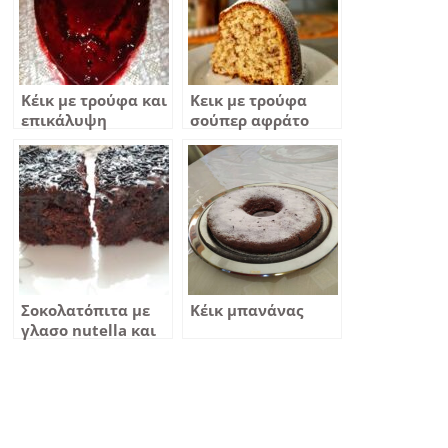
Κέικ με τρούφα και
Κεικ με τρούφα
επικάλυψη
σούπερ αφράτο
μαρμελάδας κεράσι
Σοκολατόπιτα με
Κέικ μπανάνας
γλασο nutella και
τρούφα