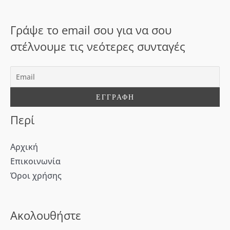
η
σ
Γράψε το email σου για να σου
η
στέλνουμε τις νεότερες συνταγές
γ
ι
α
:
Περί
Αρχική
Επικοινωνία
Όροι χρήσης
[WD_Button id=9609] [WD_Button id=9612]
Ακολουθήστε