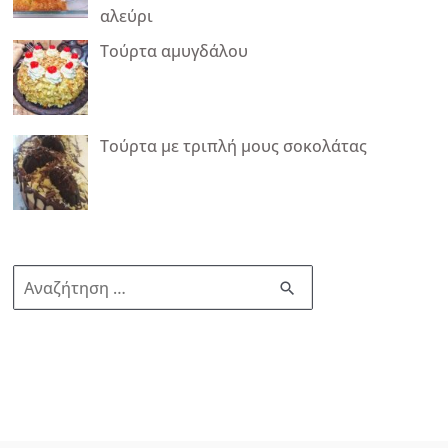
αλεύρι
Τούρτα αμυγδάλου
Τούρτα με τριπλή μους σοκολάτας
Α
ν
α
ζ
ή
τ