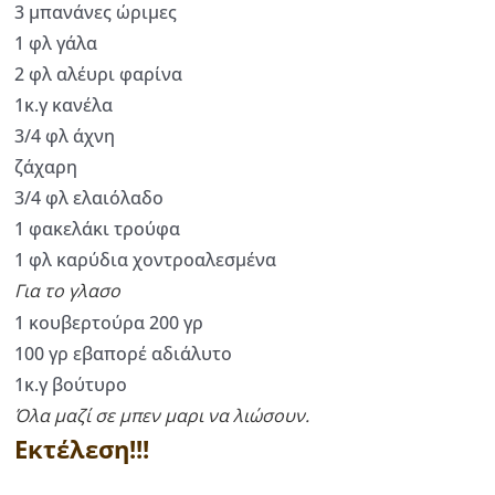
3 μπανάνες ώριμες
1 φλ γάλα
2 φλ αλέυρι φαρίνα
1κ.γ κανέλα
3/4 φλ άχνη
ζάχαρη
3/4 φλ ελαιόλαδο
1 φακελάκι τρούφα
1 φλ καρύδια χοντροαλεσμένα
Για το γλασο
1 κουβερτούρα 200 γρ
100 γρ εβαπορέ αδιάλυτο
1κ.γ βούτυρο
Όλα μαζί σε μπεν μαρι να λιώσουν.
Εκτέλεση!!!