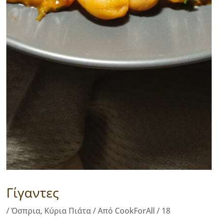
Γίγαντες
/
Όσπρια
,
Κύρια Πιάτα
/ Από
CookForAll
/
18