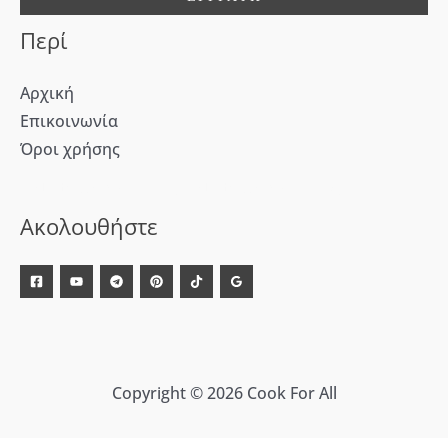
:
Περί
Αρχική
Επικοινωνία
Όροι χρήσης
[WD_Button id=9609] [WD_Button id=9612]
Ακολουθήστε
Copyright © 2026 Cook For All