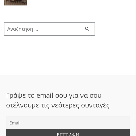
Α
ν
α
ζ
ή
τ
η
σ
Γράψε το email σου για να σου
η
στέλνουμε τις νεότερες συνταγές
γ
ι
α