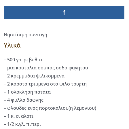
Νηστίσιμη συνταγή
Υλικά
– 500 γρ. ρεβυθια
– μια κουταλια σουπας σοδα φαγητου
– 2 κρεμμυδια ψιλικομμενα
– 2 καροτα τριμμενα στο ψιλο τριφτη
– 1 ολοκληρη πατατα
– 4 φυλλα δαφνης
– φλουδες ενος πορτοκαλιου(η λεμονιου)
– 1 κ. σ. αλατι
– 1/2 κ.γλ. πιπερι