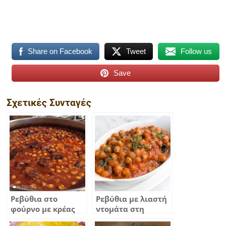
Share on Facebook
Tweet
Follow us
Save
Σχετικές Συνταγές
Ρεβύθια στο
Ρεβύθια με λιαστή
φούρνο με κρέας
ντομάτα στη
χοιρινό..!!!
γάστρα