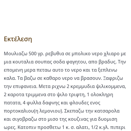
Εκτέλεση
Μουλιαζω 500 γρ. ρεβυθια σε μπολικο νερο χλιαρο με
μια κουταλια σουπας σοδα φαγητου, απο βραδυς. Την
επομενη μερα πεταω αυτο το νερο και τα ξεπλενω
καλα. Τα βαζω σε καθαρο νερο να βρασουν. Ξαφριζω
την επιφανεια. Μετα ριχνω 2 κρεμμυδια ψιλικομμενα,
2 καροτα τριμμενα στο ψιλο τριφτη, 1 ολοκληρη
πατατα, 4 φυλλα δαφνης και φλουδες ενος
πορτοκαλιου(η λεμονιου). Σκεπαζω την κατσαρολα
και σιγοβραζω στο μισο της κουζινας για δυομιση
ωρες. Κατοπιν προσθετω 1 κ. σ. αλατι, 1/2 κ.γλ. πιπερι