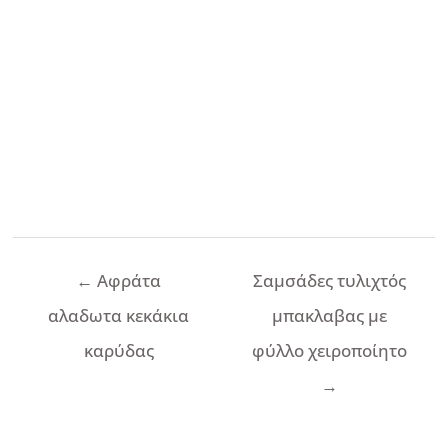
Πλοήγηση
←
Αφράτα
Σαμσάδες τυλιχτός
άρθρων
αλαδωτα κεκάκια
μπακλαβας με
καρύδας
φύλλο χειροποίητο
→