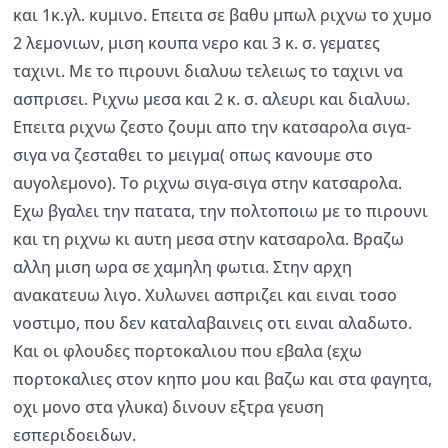
και 1κ.γλ. κυμινο. Επειτα σε βαθυ μπωλ ριχνω το χυμο
2 λεμονιων, μιση κουπα νερο και 3 κ. σ. γεματες
ταχινι. Με το πιρουνι διαλυω τελειως το ταχινι να
ασπρισει. Ριχνω μεσα και 2 κ. σ. αλευρι και διαλυω.
Επειτα ριχνω ζεστο ζουμι απο την κατσαρολα σιγα-
σιγα να ζεσταθει το μειγμα( οπως κανουμε στο
αυγολεμονο). Το ριχνω σιγα-σιγα στην κατσαρολα.
Εχω βγαλει την πατατα, την πολτοποιω με το πιρουνι
και τη ριχνω κι αυτη μεσα στην κατσαρολα. Βραζω
αλλη μιση ωρα σε χαμηλη φωτια. Στην αρχη
ανακατευω λιγο. Χυλωνει ασπριζει και ειναι τοσο
νοστιμο, που δεν καταλαβαινεις οτι ειναι αλαδωτο.
Και οι φλουδες πορτοκαλιου που εβαλα (εχω
πορτοκαλιες στον κηπο μου και βαζω και στα φαγητα,
οχι μονο στα γλυκα) δινουν εξτρα γευση
εσπεριδοειδων.