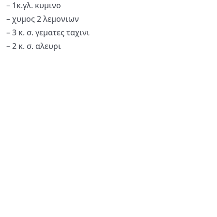
– 1κ.γλ. κυμινο
– χυμος 2 λεμονιων
– 3 κ. σ. γεματες ταχινι
– 2 κ. σ. αλευρι