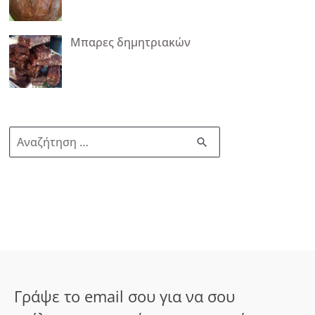
Μπαρες δημητριακών
Α
ν
α
ζ
ή
τ
η
σ
Γράψε το email σου για να σου
η