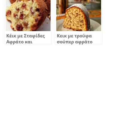
Κέικ με Σταφίδες
Κεικ με τρούφα
Αφράτο και
σούπερ αφράτο
Γευστικό