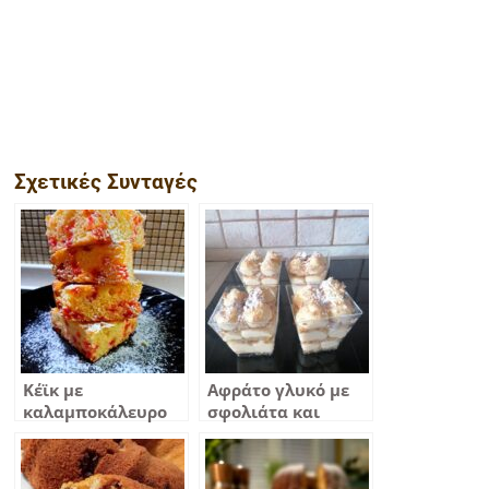
Σχετικές Συνταγές
Κέϊκ με
Αφράτο γλυκό με
καλαμποκάλευρο
σφολιάτα και
ελαφρύ και αφράτο
αμύγδαλα