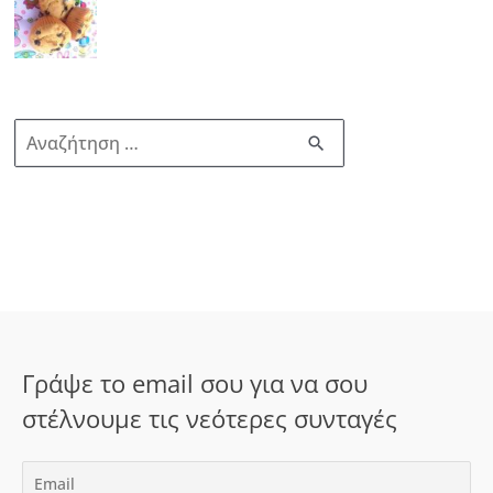
Α
ν
α
ζ
ή
τ
η
σ
Γράψε το email σου για να σου
η
στέλνουμε τις νεότερες συνταγές
γ
ι