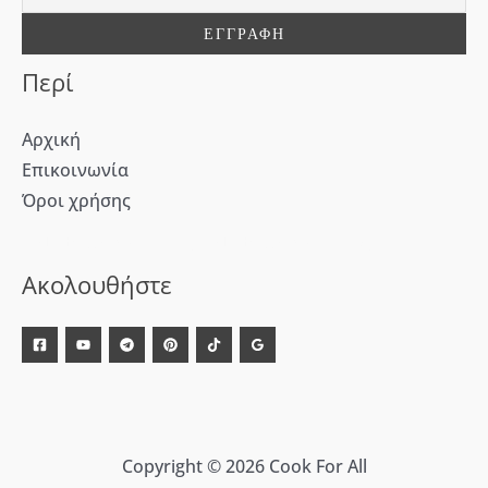
α
:
Περί
Αρχική
Επικοινωνία
Όροι χρήσης
[WD_Button id=9609] [WD_Button id=9612]
Ακολουθήστε
Copyright © 2026 Cook For All