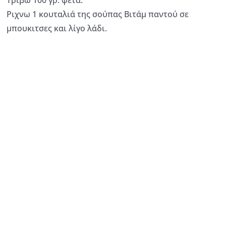
Τρίβω 100 γρ. φέτα.
Ριχνω 1 κουταλιά της σούπας Βιτάμ παντού σε
μπουκιτσες και λίγο λάδι.