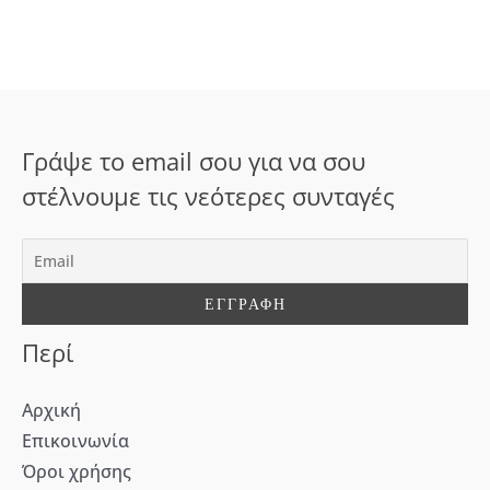
ζ
ή
τ
η
σ
Γράψε το email σου για να σου
η
στέλνουμε τις νεότερες συνταγές
γ
ι
α
:
Περί
Αρχική
Επικοινωνία
Όροι χρήσης