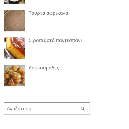
Τουρτα αφρικανα
Σιροπιαστό παντεσπάνι
Λουκουμάδες
Α
ν
α