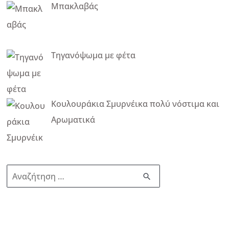
Μπακλαβάς
Τηγανόψωμα με φέτα
Κουλουράκια Σμυρνέικα πολύ νόστιμα και
Αρωματικά
Α
ν
α
ζ