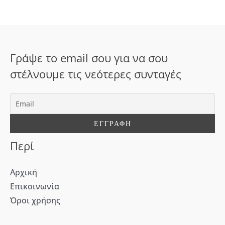
ή
τ
η
σ
Γράψε το email σου για να σου
η
στέλνουμε τις νεότερες συνταγές
γ
ι
α
:
Περί
Αρχική
Επικοινωνία
Όροι χρήσης
[WD_Button id=9609] [WD_Button id=9612]