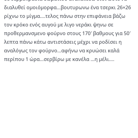
διαλυθεί ομοιόμορφα…βουτυρωνω ένα τσερκι 26×26
ρίχνω το μίγμα….τελος πάνω στην επιφάνεια βάζω
τον κρόκο ενός αυγού με λιγο νεράκι ψηνω σε
προθερμανσμενο φούρνο στους 170′ βαθμους για 50′
λεπτα πάνω κάτω αντιστάσεις μέχρι να ροδίσει η
αναλόγως τον φούρνο…αφήνω να κρυώσει καλά
περίπου 1 ώρα…σερβίρω με κανέλα …η μέλι….