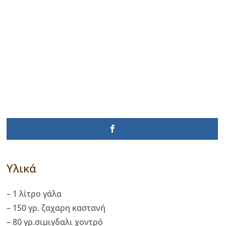
Υλικά
– 1 λίτρο γάλα
– 150 γρ. ζαχαρη καστανή
– 80 γρ.σιμιγδαλι χοντρό