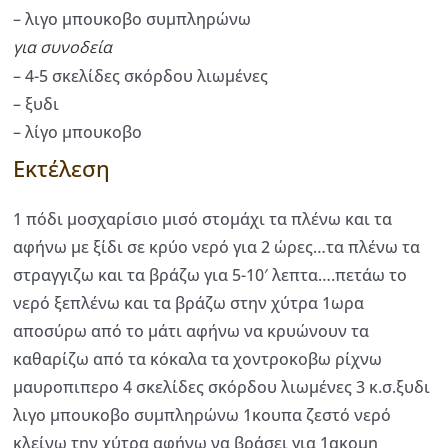
– λιγο μπουκοβο συμπληρώνω
για συνοδεία
– 4-5 σκελίδες σκόρδου λιωμένες
– ξυδι
– λίγο μπουκοβο
Εκτέλεση
1 πόδι μοσχαρίσιο μισό στομάχι τα πλένω και τα
αφήνω με ξίδι σε κρύο νερό για 2 ώρες…τα πλένω τα
στραγγιζω και τα βράζω για 5-10′ λεπτα….πετάω το
νερό ξεπλένω και τα βράζω στην χύτρα 1ωρα
αποσύρω από το μάτι αφήνω να κρυώνουν τα
καθαρίζω από τα κόκαλα τα χοντροκοβω ρίχνω
μαυροπιπερο 4 σκελίδες σκόρδου λιωμένες 3 κ.σ.ξυδι
λιγο μπουκοβο συμπληρώνω 1κουπα ζεστό νερό
κλείνω την χύτρα αφήνω να βράσει για 1ακομη