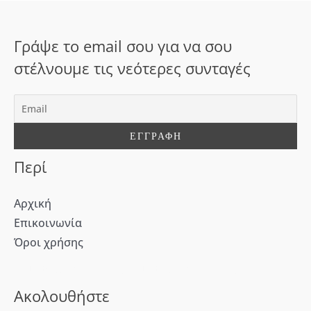
η
σ
Γράψε το email σου για να σου
η
στέλνουμε τις νεότερες συνταγές
γ
ι
α
:
Περί
Αρχική
Επικοινωνία
Όροι χρήσης
[WD_Button id=9609] [WD_Button id=9612]
Ακολουθήστε