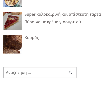
Super καλοκαιρινή και απίστευτη τάρτα
βύσσινο με κρέμα γιαουρτιού…..
Κορμός
Α
ν
α
ζ
ή
τ