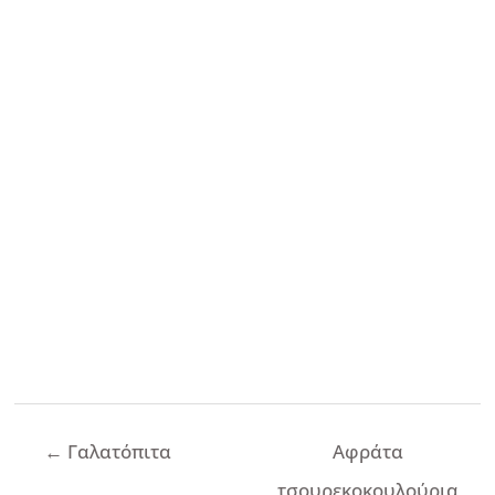
Πλοήγηση
←
Γαλατόπιτα
Αφράτα
άρθρων
τσουρεκοκουλούρια