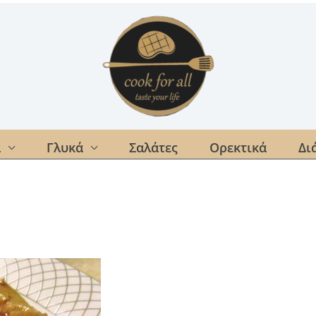
α
Γλυκά
Σαλάτες
Ορεκτικά
Δι