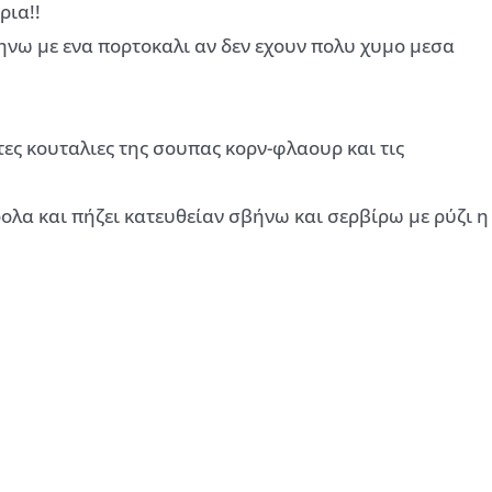
ρια!!
ηνω με ενα πορτοκαλι αν δεν εχουν πολυ χυμο μεσα
τες κουταλιες της σουπας κορν-φλαουρ και τις
λα και πήζει κατευθείαν σβήνω και σερβίρω με ρύζι η