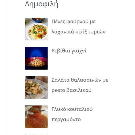
Δημοφιλή
Πένες φούρνου με
λαχανικά κ μίξ τυριών
Ρεβίθια γιαχνί
Σαλάτα θαλασσινών με
pesto βασιλικού
Γλυκό κουταλιού
περγαμόντο