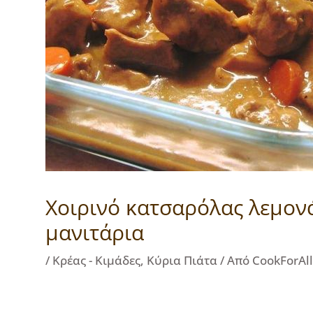
Χοιρινό κατσαρόλας λεμονά
μανιτάρια
/
Κρέας - Κιμάδες
,
Κύρια Πιάτα
/ Από
CookForAl