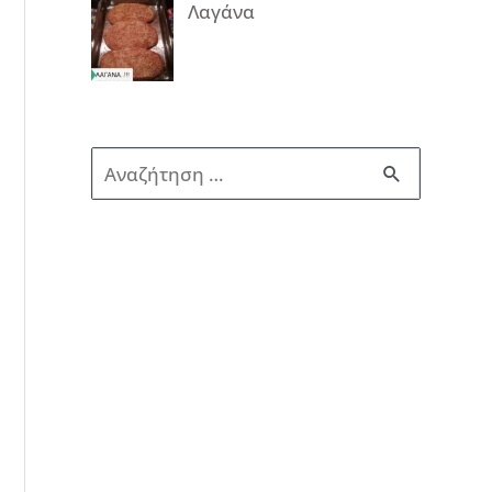
Λαγάνα
Α
ν
α
ζ
ή
τ
η
σ
η