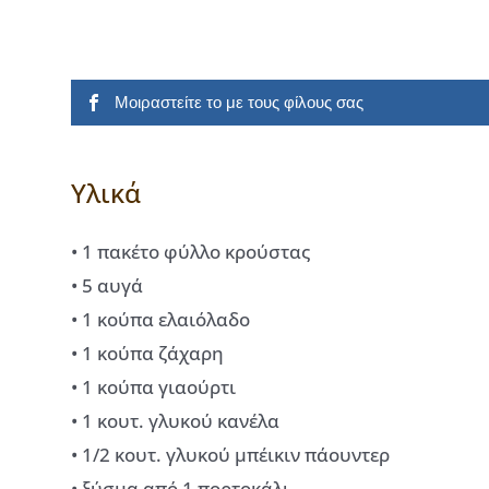
Μοιραστείτε το με τους φίλους σας
Υλικά
• 1 πακέτο φύλλο κρούστας
• 5 αυγά
• 1 κούπα ελαιόλαδο
• 1 κούπα ζάχαρη
• 1 κούπα γιαούρτι
• 1 κουτ. γλυκού κανέλα
• 1/2 κουτ. γλυκού μπέικιν πάουντερ
• ξύσμα από 1 πορτοκάλι