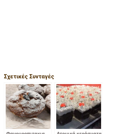
Σχετικές Συνταγές
Φανουροπιτακια
Ατομικά κεράσματα