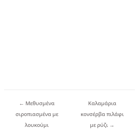
Πλοήγηση
←
Μεθυσμένα
Καλαμάρια
άρθρων
σιροπιασμένα με
κονσέρβα πιλάφι
λουκούμι
με ρύζι
→