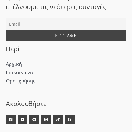
η
στέλνουμε τις νεότερες συνταγές
γ
ι
α
:
Περί
Αρχική
Επικοινωνία
Όροι χρήσης
[WD_Button id=9609] [WD_Button id=9612]
Ακολουθήστε