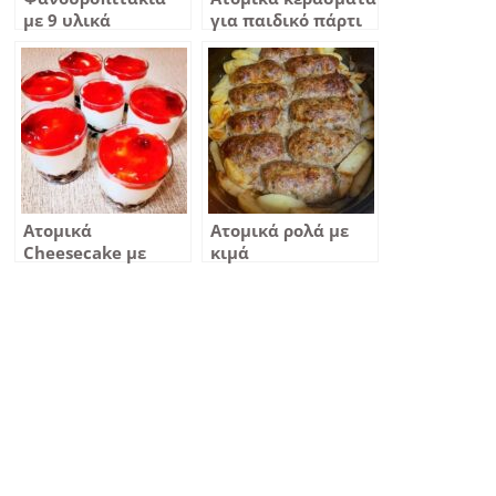
με 9 υλικά
για παιδικό πάρτι
γενέθλια βάφτιση
Ατομικά
Ατομικά ρολά με
Cheesecake με
κιμά
φράουλα