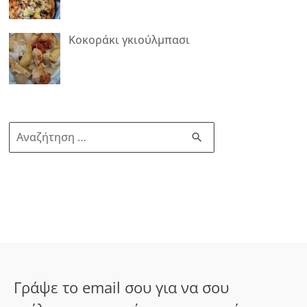
Κοκοράκι γκιούλμπασι
Α
ν
α
ζ
ή
τ
η
σ
Γράψε το email σου για να σου
η