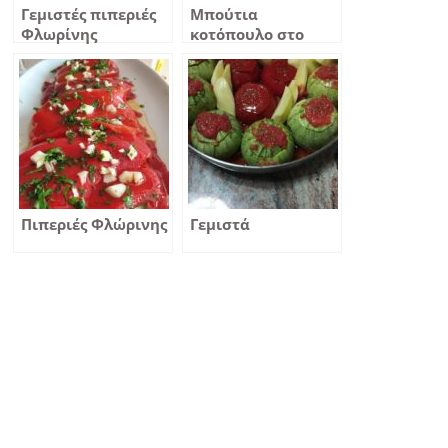
Γεμιστές πιπεριές
Μπούτια
Φλωρίνης
κοτόπουλο στο
φούρνο με πατάτες
κολοκυθάκι
πράσινο και
πιπεριά Φλωρίνης
Πιπεριές Φλώρινης
Γεμιστά