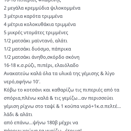
2 μεγάλα κρεμμύδια ψιλοκομμένα
3 μέτρια καρότα τριμμένα
4 μέτρια κολοκυθάκια τριμμένα
5 μικρές ντομάτες τριμμένες
1/2 ματσάκι μαϊντανό, αλάτι
1/2 ματσάκι δυόσμο, πάπρικα
1/2 ματσάκι άνηθο,σκόρδο σκόνη
16-18 κ.σ.ρύζι, πιπέρι, ελαιόλαδο
Ανακατεύω καλά όλα τα υλικά της γέμισης & λίγο
νερό,αφήνω 10′.
Κόβω το κοτσάνι και καθαρίζω τις πιπεριές από τα
σπόρια,πλένω καλά & τις γεμίζω…αν περισσεύει
γέμιση ρίχνω στο ταψί & 1 κούπα νερό+1κ.σ.πελτέ…
λάδι & αλάτι
από επάνω…ψήνω 180β μέχρι να
πάρουν χρώμα,τα γυρίζω…έτοιμα!