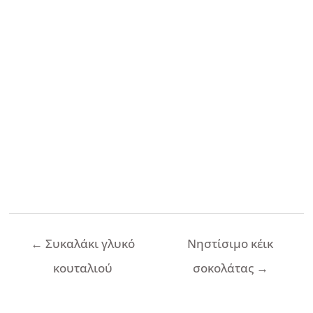
Πλοήγηση
←
Συκαλάκι γλυκό
Νηστίσιμο κέικ
άρθρων
κουταλιού
σοκολάτας
→