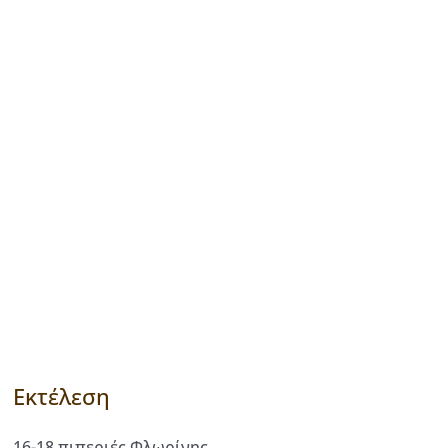
Εκτέλεση
16-18 πιπεριές Φλωρίνης