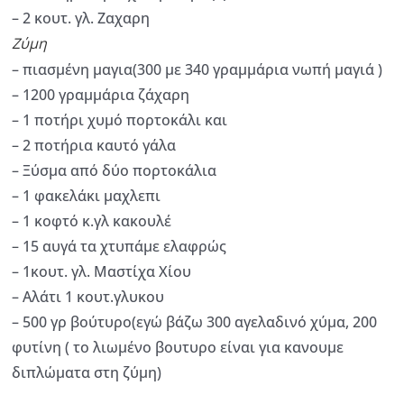
– 2 κουτ. γλ. Ζαχαρη
Ζύμη
– πιασμένη μαγια(300 με 340 γραμμάρια νωπή μαγιά )
– 1200 γραμμάρια ζάχαρη
– 1 ποτήρι χυμό πορτοκάλι και
– 2 ποτήρια καυτό γάλα
– Ξύσμα από δύο πορτοκάλια
– 1 φακελάκι μαχλεπι
– 1 κοφτό κ.γλ κακουλέ
– 15 αυγά τα χτυπάμε ελαφρώς
– 1κουτ. γλ. Μαστίχα Χίου
– Αλάτι 1 κουτ.γλυκου
– 500 γρ βούτυρο(εγώ βάζω 300 αγελαδινό χύμα, 200
φυτίνη ( το λιωμένο βουτυρο είναι για κανουμε
διπλώματα στη ζύμη)