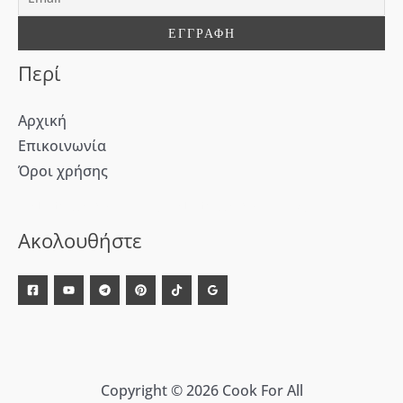
α
:
Περί
Αρχική
Επικοινωνία
Όροι χρήσης
[WD_Button id=9609] [WD_Button id=9612]
Ακολουθήστε
Copyright © 2026 Cook For All