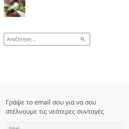
Α
ν
α
ζ
ή
τ
η
σ
Γράψε το email σου για να σου
η
στέλνουμε τις νεότερες συνταγές
γ
ι