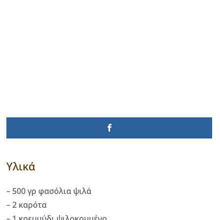
Υλικά
– 500 γρ φασόλια ψιλά
– 2 καρότα
– 1 κρεμμύδι ψιλοκομμένο