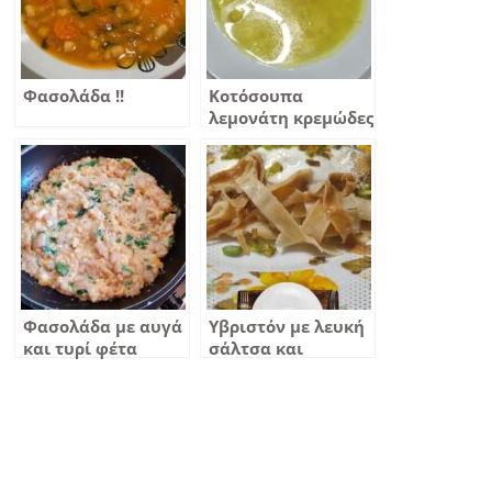
Φασολάδα !!
Κοτόσουπα
λεμονάτη κρεμώδες
χωρίς αυγό
Φασολάδα με αυγά
Υβριστόν με λευκή
και τυρί φέτα
σάλτσα και
καραμελωμένο
πράσο