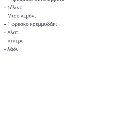
– Σέλινο
– Μισό λεμόνι
– 1 φρεσκο κρεμμυδάκι
– Αλατι
– πιπέρι
– λάδι