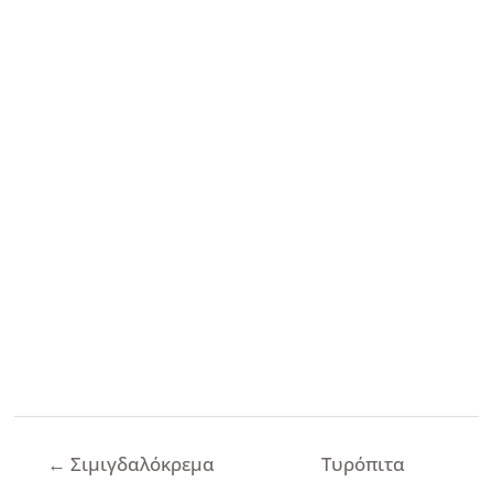
Πλοήγηση
←
Σιμιγδαλόκρεμα
Τυρόπιτα
άρθρων