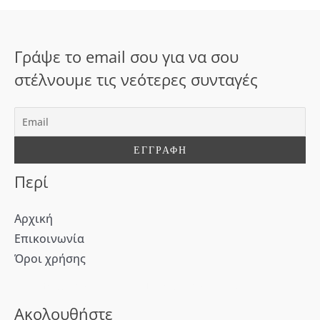
τ
η
σ
Γράψε το email σου για να σου
η
στέλνουμε τις νεότερες συνταγές
γ
ι
α
:
Περί
Αρχική
Επικοινωνία
Όροι χρήσης
[WD_Button id=9609] [WD_Button id=9612]
Ακολουθήστε