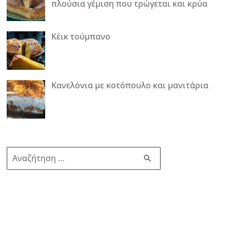
πλούσια γέμιση που τρώγεται και κρύα
Κέικ τούμπανο
Κανελόνια με κοτόπουλο και μανιτάρια
Α
ν
α
ζ
ή