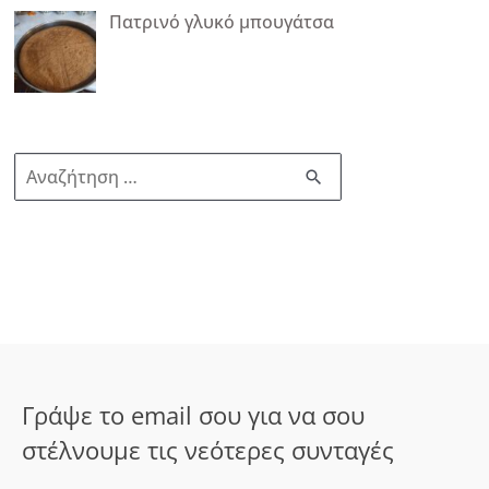
Πατρινό γλυκό μπουγάτσα
Α
ν
α
ζ
ή
τ
η
σ
Γράψε το email σου για να σου
η
στέλνουμε τις νεότερες συνταγές
γ