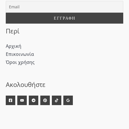
ι
α
:
Περί
Αρχική
Επικοινωνία
Όροι χρήσης
[WD_Button id=9609] [WD_Button id=9612]
Ακολουθήστε