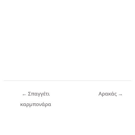
Πλοήγηση
←
Σπαγγέτι
Αρακάς
→
άρθρων
καρμπονάρα