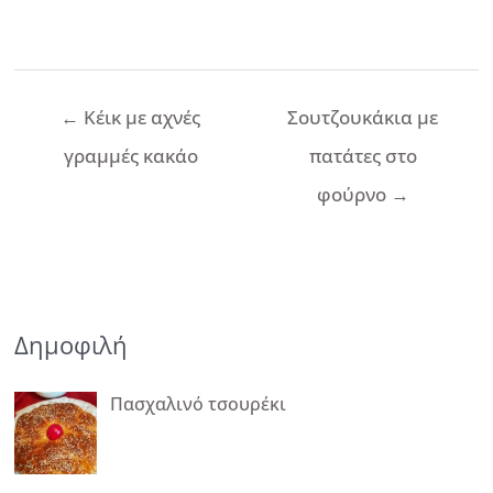
Πλοήγηση
←
Κέικ με αχνές
Σουτζουκάκια με
άρθρων
γραμμές κακάο
πατάτες στο
φούρνο
→
Δημοφιλή
Πασχαλινό τσουρέκι