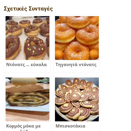
Σχετικές Συνταγές
Ντόνατς … εύκολα
Τηγανητά ντόνατς
Κορμός μόκα με
Μπισκοτάκια