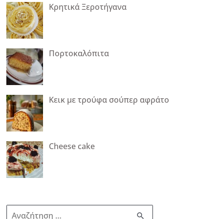
Κρητικά Ξεροτήγανα
Πορτοκαλόπιτα
Κεικ με τρούφα σούπερ αφράτο
Cheese cake
Α