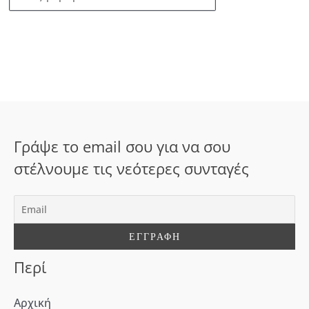
ν
α
ζ
ή
τ
η
σ
Γράψε το email σου για να σου
η
στέλνουμε τις νεότερες συνταγές
γ
ι
α
:
Περί
Αρχική