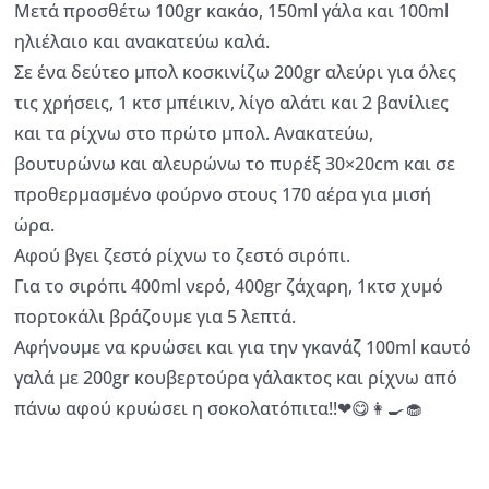
Μετά προσθέτω 100gr κακάο, 150ml γάλα και 100ml
ηλιέλαιο και ανακατεύω καλά.
Σε ένα δεύτεο μπολ κοσκινίζω 200gr αλεύρι για όλες
τις χρήσεις, 1 κτσ μπέικιν, λίγο αλάτι και 2 βανίλιες
και τα ρίχνω στο πρώτο μπολ. Ανακατεύω,
βουτυρώνω και αλευρώνω το πυρέξ 30×20cm και σε
προθερμασμένο φούρνο στους 170 αέρα για μισή
ώρα.
Αφού βγει ζεστό ρίχνω το ζεστό σιρόπι.
Για το σιρόπι 400ml νερό, 400gr ζάχαρη, 1κτσ χυμό
πορτοκάλι βράζουμε για 5 λεπτά.
Αφήνουμε να κρυώσει και για την γκανάζ 100ml καυτό
γαλά με 200gr κουβερτούρα γάλακτος και ρίχνω από
πάνω αφού κρυώσει η σοκολατόπιτα!!❤😋👩‍🍳🧁