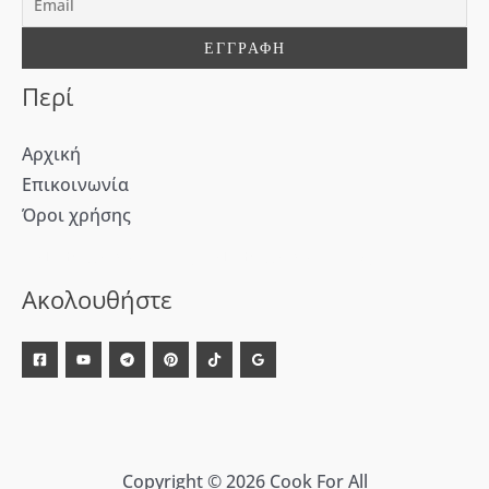
α
:
Περί
Αρχική
Επικοινωνία
Όροι χρήσης
[WD_Button id=9609] [WD_Button id=9612]
Ακολουθήστε
Copyright © 2026 Cook For All