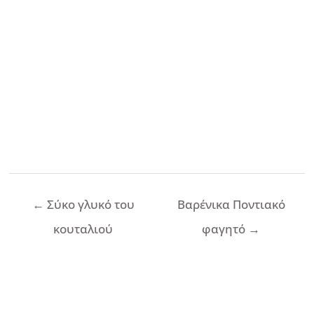
Πλοήγηση
←
Σύκο γλυκό του
Βαρένικα Ποντιακό
άρθρων
κουταλιού
φαγητό
→