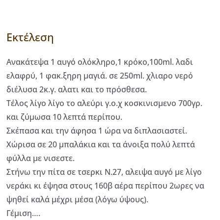
Εκτέλεση
Ανακάτεψα 1 αυγό ολόκληρο,1 κρόκο,100ml. λαδι
ελαφρύ, 1 φακ.ξηρη μαγιά. σε 250ml. χλιαρο νερό
διέλυσα 2κ.γ. αλατι και το πρόσθεσα.
Τέλος λίγο λίγο το αλεύρι γ.ο.χ κοσκινισμενο 700γρ.
και ζύμωσα 10 λεπτά περίπου.
Σκέπασα και την άφησα 1 ώρα να διπλασιαστεί.
Χώρισα σε 20 μπαλάκια και τα άνοιξα πολύ λεπτά
φύλλα με νισεστε.
Στήνω την πίτα σε τσερκι Ν.27, αλειψα αυγό με λίγο
νεράκι κι έψησα στους 160β αέρα περίπου 2ωρες να
ψηθεί καλά μέχρι μέσα (λόγω ύψους).
Γέμιση….