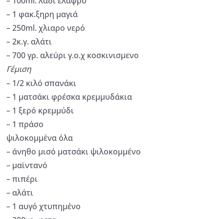
– 100ml. λαδι ελαφρύ
– 1 φακ.ξηρη μαγιά
– 250ml. χλιαρο νερό
– 2κ.γ. αλάτι
– 700 γρ. αλεύρι γ.ο.χ κοσκινισμενο
Γέμιση
– 1/2 κιλό σπανάκι
– 1 ματσάκι φρέσκα κρεμμυδάκια
– 1 ξερό κρεμμύδι
– 1 πράσο
ψιλοκομμένα όλα
– άνηθο μισό ματσάκι ψιλοκομμένο
– μαϊντανό
– πιπέρι
– αλάτι
– 1 αυγό χτυπημένο