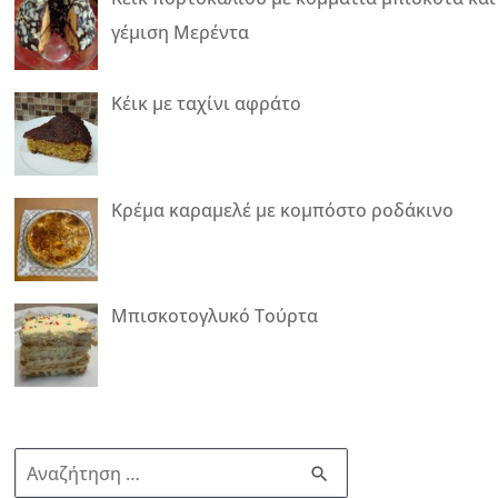
γέμιση Μερέντα
Κέικ με ταχίνι αφράτο
Κρέμα καραμελέ με κομπόστο ροδάκινο
Μπισκοτογλυκό Τούρτα
Α