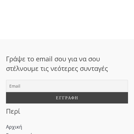
ν
α
ζ
ή
τ
η
σ
Γράψε το email σου για να σου
η
στέλνουμε τις νεότερες συνταγές
γ
ι
α
:
Περί
Αρχική