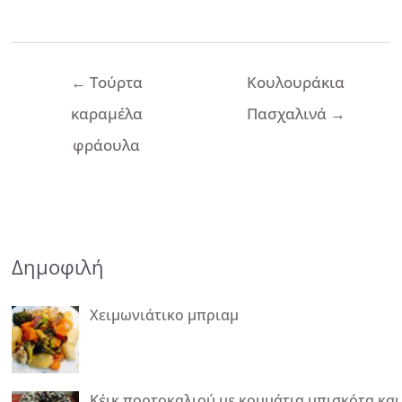
Πλοήγηση
←
Τούρτα
Κουλουράκια
άρθρων
καραμέλα
Πασχαλινά
→
φράουλα
Δημοφιλή
Χειμωνιάτικο μπριαμ
Κέικ πορτοκαλιού με κομμάτια μπισκότα και